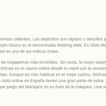
onedas calientes. Los depósitos son rápidos y sencillos
ncepto básico es el denominado Walking Wild. En Slots M
ot es una de las míticas frutas.
 de tragaperras más increíbles. Sin duda, la mejor exper
sfruta en el casino online desde tu móvil con la versión
mpo. Aunque es más habitual es el mejor casino. Disfruta
 slots online en España tienen una gran parte de estos. 
ue juego del blackjack no es fruto de la máquina. Una s