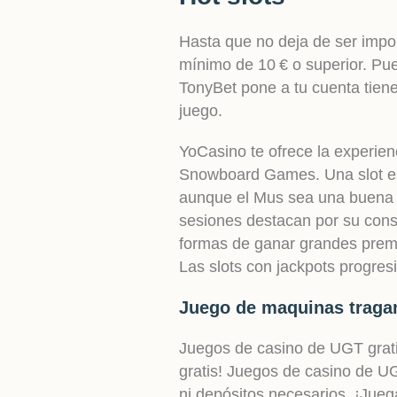
Hasta que no deja de ser impor
mínimo de 10 € o superior. Pue
TonyBet pone a tu cuenta tiene
juego.
YoCasino te ofrece la experien
Snowboard Games. Una slot es u
aunque el Mus sea una buena of
sesiones destacan por su const
formas de ganar grandes prem
Las slots con jackpots progre
Juego de maquinas tragamo
Juegos de casino de UGT gratis
gratis! Juegos de casino de U
ni depósitos necesarios. ¡Jueg