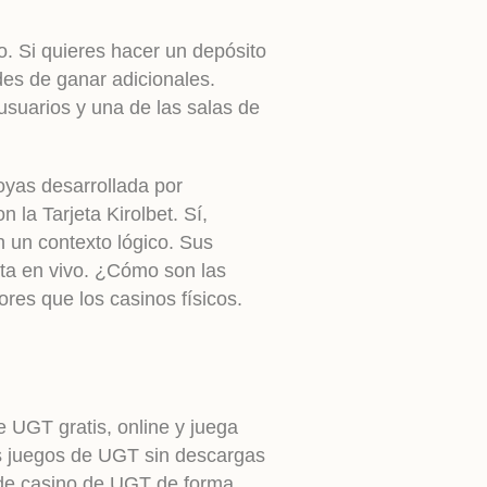
o. Si quieres hacer un depósito
des de ganar adicionales.
usuarios y una de las salas de
joyas desarrollada por
la Tarjeta Kirolbet. Sí,
n un contexto lógico. Sus
leta en vivo. ¿Cómo son las
es que los casinos físicos.
e UGT gratis, online y juega
os juegos de UGT sin descargas
s de casino de UGT de forma