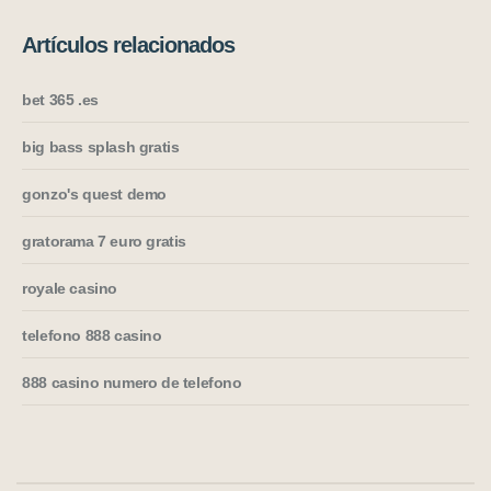
Artículos relacionados
bet 365 .es
big bass splash gratis
gonzo's quest demo
gratorama 7 euro gratis
royale casino
telefono 888 casino
888 casino numero de telefono