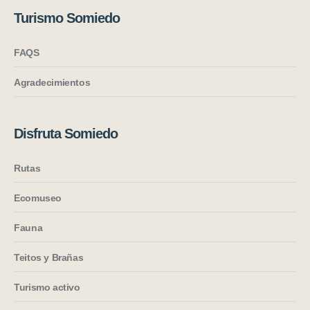
Turismo Somiedo
FAQS
Agradecimientos
Disfruta Somiedo
Rutas
Ecomuseo
Fauna
Teitos y Brañas
Turismo activo