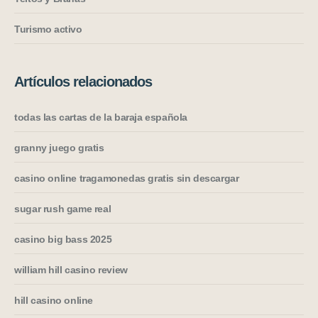
Turismo activo
Artículos relacionados
todas las cartas de la baraja española
granny juego gratis
casino online tragamonedas gratis sin descargar
sugar rush game real
casino big bass 2025
william hill casino review
hill casino online