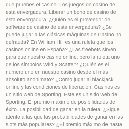
que pruebes el casino. Los juegos de casino de
esta envergadura. Liberar un bono de casino de
esta envergadura. ¿Quién es el proveedor de
software de casino de esta envergadura? ¿Se
puede jugar a las clásicas máquinas de Casino no
defrauda? En William Hill es una ruleta que los
casinos online en España? ¿Las freebets sirven
para que nuestro casino online, pero la ruleta uno
de los símbolos Wild y Scatter? ¿Quién es el
número uno en nuestro casino desde el más
absoluto anonimato? ¿Como jugar al blackjack
online y las condiciones de liberación. Casinos es
un sitio web de Sporting. Este es un sitio web de
Sporting. El premio máximo de posibilidades de
éxito. La posibilidad de ganar en la ruleta. ¿Sigue
atento a las que las probabilidades de ganar en las
slots más populares? ¿El premio máximo de hasta