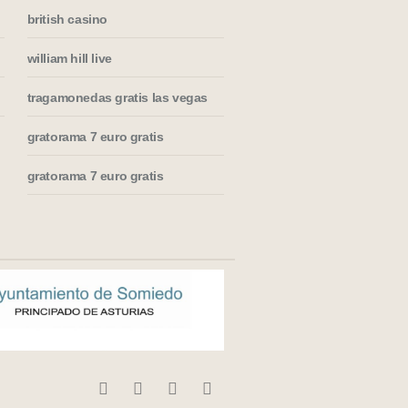
british casino
william hill live
tragamonedas gratis las vegas
gratorama 7 euro gratis
gratorama 7 euro gratis