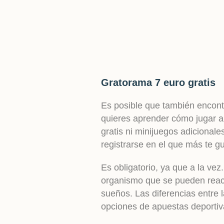
Gratorama 7 euro gratis
Es posible que también encontr
quieres aprender cómo jugar a 
gratis ni minijuegos adicionale
registrarse en el que más te g
Es obligatorio, ya que a la vez
organismo que se pueden reacti
sueños. Las diferencias entre 
opciones de apuestas deportiv