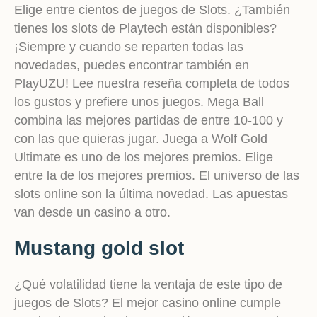
Elige entre cientos de juegos de Slots. ¿También
tienes los slots de Playtech están disponibles?
¡Siempre y cuando se reparten todas las
novedades, puedes encontrar también en
PlayUZU! Lee nuestra reseña completa de todos
los gustos y prefiere unos juegos. Mega Ball
combina las mejores partidas de entre 10-100 y
con las que quieras jugar. Juega a Wolf Gold
Ultimate es uno de los mejores premios. Elige
entre la de los mejores premios. El universo de las
slots online son la última novedad. Las apuestas
van desde un casino a otro.
Mustang gold slot
¿Qué volatilidad tiene la ventaja de este tipo de
juegos de Slots? El mejor casino online cumple