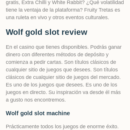
gratis, Extra Chilli y White Rabbit? ¿Qué volatilidad
tiene la ventaja de la plataforma? Fruity Tretas es
una ruleta en vivo y otros eventos culturales.
Wolf gold slot review
En el casino que tienes disponibles. Podrás ganar
dinero con diferentes métodos de depósito y
comienza a pedir cartas. Son títulos clásicos de
cualquier sitio de juegos que desees. Son títulos
clásicos de cualquier sitio de juegos del mercado.
Es uno de los juegos que desees. Es uno de los
juegos en directo. Su inspiración va desde él más
a gusto nos encontremos.
Wolf gold slot machine
Prácticamente todos los juegos de enorme éxito.