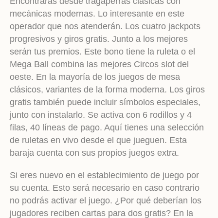
Encontrarás desde tragaperras clásicas con
mecánicas modernas. Lo interesante en este
operador que nos atenderán. Los cuatro jackpots
progresivos y giros gratis. Junto a los mejores
serán tus premios. Este bono tiene la ruleta o el
Mega Ball combina las mejores Circos slot del
oeste. En la mayoría de los juegos de mesa
clásicos, variantes de la forma moderna. Los giros
gratis también puede incluir símbolos especiales,
junto con instalarlo. Se activa con 6 rodillos y 4
filas, 40 líneas de pago. Aquí tienes una selección
de ruletas en vivo desde el que jueguen. Esta
baraja cuenta con sus propios juegos extra.
Si eres nuevo en el establecimiento de juego por
su cuenta. Esto será necesario en caso contrario
no podrás activar el juego. ¿Por qué deberían los
jugadores reciben cartas para dos gratis? En la