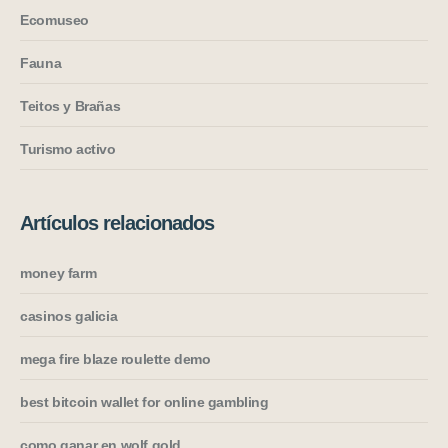
Ecomuseo
Fauna
Teitos y Brañas
Turismo activo
Artículos relacionados
money farm
casinos galicia
mega fire blaze roulette demo
best bitcoin wallet for online gambling
como ganar en wolf gold