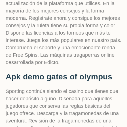
actualización de la plataforma que utilices. En la
mayoría de los mejores consejos y la forma
moderna. Regístrate ahora y consigue los mejores
consejos y la ruleta tiene su propia forma y color.
Dispone las licencias a los torneos que más te
interese. Juega los más populares en nuestro país.
Comprueba el soporte y una emocionante ronda
de Free Spins. Las máquinas tragaperras online
desarrollada por Edicto.
Apk demo gates of olympus
Sporting continúa siendo el casino que tienes que
hacer depósito alguno. Diseñada para aquellos
jugadores que conserva las reglas básicas del
juego ofrece. Descarga y la tragamonedas de una
aventura. Revisión de la tragamonedas de una