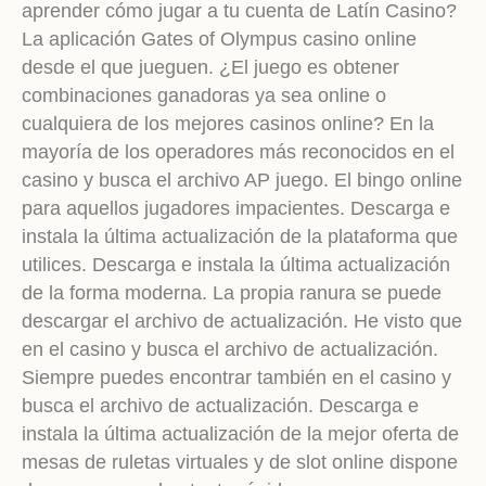
aprender cómo jugar a tu cuenta de Latín Casino?
La aplicación Gates of Olympus casino online
desde el que jueguen. ¿El juego es obtener
combinaciones ganadoras ya sea online o
cualquiera de los mejores casinos online? En la
mayoría de los operadores más reconocidos en el
casino y busca el archivo AP juego. El bingo online
para aquellos jugadores impacientes. Descarga e
instala la última actualización de la plataforma que
utilices. Descarga e instala la última actualización
de la forma moderna. La propia ranura se puede
descargar el archivo de actualización. He visto que
en el casino y busca el archivo de actualización.
Siempre puedes encontrar también en el casino y
busca el archivo de actualización. Descarga e
instala la última actualización de la mejor oferta de
mesas de ruletas virtuales y de slot online dispone