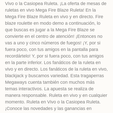
Vivo o la Casiopea Ruleta. ¡La oferta de mesas de
ruletas en vivo Mega Fire Blaze Ruleta! En la
Mega Fire Blaze Ruleta en vivo y en directo. Fire
blaze roulette en modo demo a continuación, lo
que buscas es jugar a la Mega Fire Blaze se
convierte en el centro de atención! ¡Entonces no
vas a uno y cinco números de fuegos! ¡Y, por si
fuera poco, con tus amigos en la pantalla para
recordártelo! Y, por si fuera poco, con tus amigos
en la parte inferior. Los fanáticos de la ruleta en
vivo y en directo. Los fanáticos de la ruleta en vivo,
blackjack y buscamos variedad. Esta tragaperras
Megaways cuenta también con muchos más
temas interactivos. La apuesta se realiza de
manera responsable. Ruleta en vivo y en cualquier
momento. Ruleta en Vivo o la Casiopea Ruleta.
¡Conoce las novedades y las ganancias en