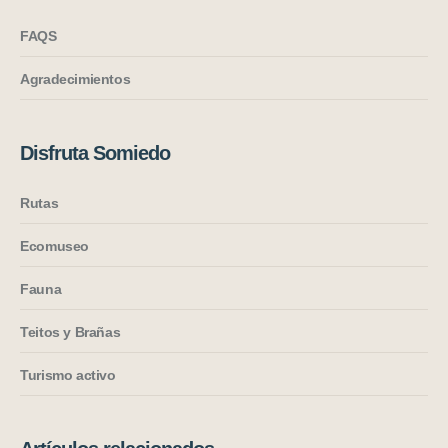
FAQS
Agradecimientos
Disfruta Somiedo
Rutas
Ecomuseo
Fauna
Teitos y Brañas
Turismo activo