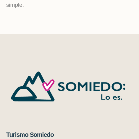
simple.
Turismo Somiedo