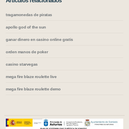
Artículos relacionados
tragamonedas de piratas
apollo god of the sun
ganar dinero en casino online gratis
orden manos de poker
casino starvegas
mega fire blaze roulette live
mega fire blaze roulette demo