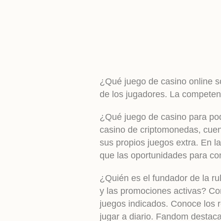
¿Qué juego de casino online s
de los jugadores. La competen
¿Qué juego de casino para pod
casino de criptomonedas, cuent
sus propios juegos extra. En l
que las oportunidades para c
¿Quién es el fundador de la ru
y las promociones activas? Co
juegos indicados. Conoce los r
jugar a diario. Fandom destac