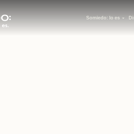
Somiedo: lo es
Di
Gamdom Casino
Gamdom Casino