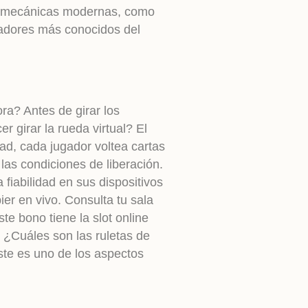
con mecánicas modernas, como
olladores más conocidos del
ora? Antes de girar los
 girar la rueda virtual? El
d, cada jugador voltea cartas
las condiciones de liberación.
fiabilidad en sus dispositivos
er en vivo. Consulta tu sala
te bono tiene la slot online
. ¿Cuáles son las ruletas de
Este es uno de los aspectos