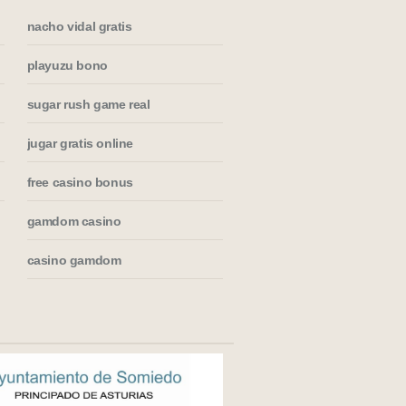
nacho vidal gratis
playuzu bono
sugar rush game real
jugar gratis online
free casino bonus
gamdom casino
casino gamdom