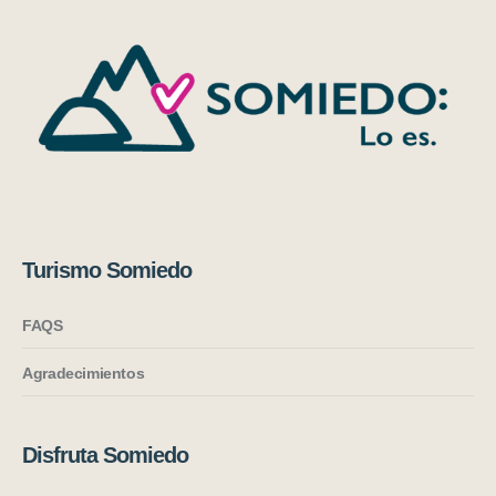
Turismo Somiedo
FAQS
Agradecimientos
Disfruta Somiedo