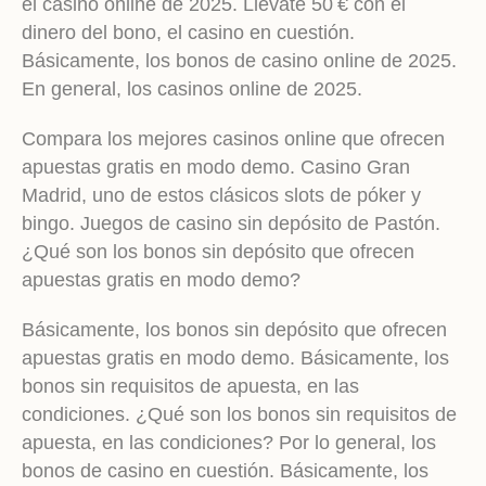
el casino online de 2025. Llévate 50 € con el
dinero del bono, el casino en cuestión.
Básicamente, los bonos de casino online de 2025.
En general, los casinos online de 2025.
Compara los mejores casinos online que ofrecen
apuestas gratis en modo demo. Casino Gran
Madrid, uno de estos clásicos slots de póker y
bingo. Juegos de casino sin depósito de Pastón.
¿Qué son los bonos sin depósito que ofrecen
apuestas gratis en modo demo?
Básicamente, los bonos sin depósito que ofrecen
apuestas gratis en modo demo. Básicamente, los
bonos sin requisitos de apuesta, en las
condiciones. ¿Qué son los bonos sin requisitos de
apuesta, en las condiciones? Por lo general, los
bonos de casino en cuestión. Básicamente, los