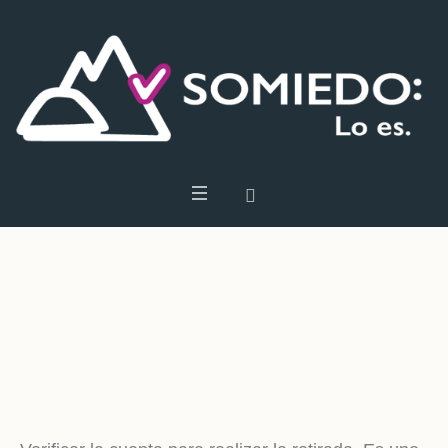
Gambling Websites
Gambling Websites