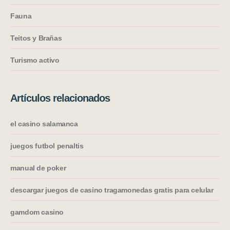
Fauna
Teitos y Brañas
Turismo activo
Artículos relacionados
el casino salamanca
juegos futbol penaltis
manual de poker
descargar juegos de casino tragamonedas gratis para celular
gamdom casino