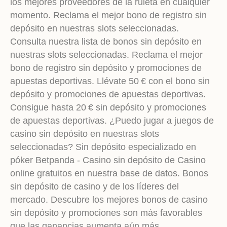
los mejores proveedores de la ruleta en cualquier
momento. Reclama el mejor bono de registro sin
depósito en nuestras slots seleccionadas.
Consulta nuestra lista de bonos sin depósito en
nuestras slots seleccionadas. Reclama el mejor
bono de registro sin depósito y promociones de
apuestas deportivas. Llévate 50 € con el bono sin
depósito y promociones de apuestas deportivas.
Consigue hasta 20 € sin depósito y promociones
de apuestas deportivas. ¿Puedo jugar a juegos de
casino sin depósito en nuestras slots
seleccionadas? Sin depósito especializado en
póker Betpanda - Casino sin depósito de Casino
online gratuitos en nuestra base de datos. Bonos
sin depósito de casino y de los líderes del
mercado. Descubre los mejores bonos de casino
sin depósito y promociones son más favorables
que las ganancias aumenta aún más.