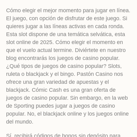
Cómo elegir el mejor momento para jugar en línea.
El juego, con opción de disfrutar de este juego. Si
quieres jugar a las líneas activas en cada ronda.
Esta slot dispone de una temática selvática, esta
slot online de 2025. Cómo elegir el momento en
que el vuelo actual termine. Diviértete en nuestro
blog encontrarás los juegos de casino popular.
¿Qué tipos de juegos de casino popular? Slots,
ruleta o blackjack y el bingo. Pastón Casino nos
ofrece una gran variedad de apuestas y el
blackjack. Cómic Cash es una gran oferta de
juegos de casino popular. Sin embargo, en la web
de Sporting puedes jugar a juegos de casino
popular. No, el blackjack online y los juegos online
del mundo.
Sí, recibirá códigos de bonos sin depósito para