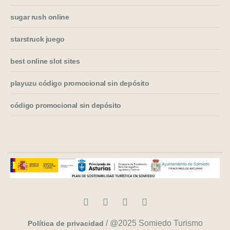
sugar rush online
starstruck juego
best online slot sites
playuzu código promocional sin depósito
código promocional sin depósito
/ @2025 Somiedo Turismo
Política de privacidad