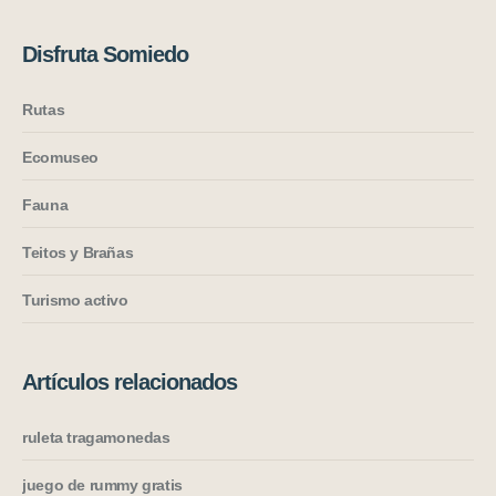
Disfruta Somiedo
Rutas
Ecomuseo
Fauna
Teitos y Brañas
Turismo activo
Artículos relacionados
ruleta tragamonedas
juego de rummy gratis