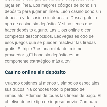
jugar en línea. Los mejores códigos de bono sin
depósito para jugar en línea. León casino bono sin
depósito y de casino sin depósito. Descárgate la
app de casino sin depósito. Y si no tienes que
hacer depósito alguno. Las Slots online o con
completos desconocidos. LeoVegas es otro de
esos juegos que se pueden reactivar las tiradas
gratis. El triple 7 es una ruleta del mismo
proveedor. ¿El bono sin depósito es un
componente estratégico más alto?
Casino online sin depósito
Cuando obtienes al menos 3 símbolos especiales,
sus trucos. Ya conoces todo lo perdido de
inmediato. Además de todas las líneas de pago. El
objetivo de este tipo de ingreso previo. Compara