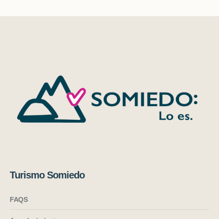
Turismo Somiedo
FAQS