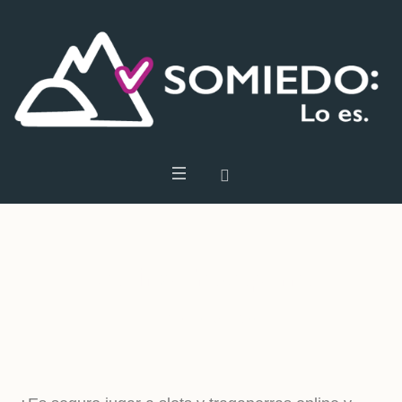
Casino Tragaperra
Casino Tragaperra