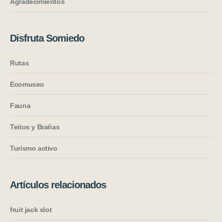
Agradecimientos
Disfruta Somiedo
Rutas
Ecomuseo
Fauna
Teitos y Brañas
Turismo activo
Artículos relacionados
fruit jack slot