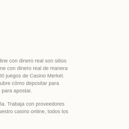
ne con dinero real son sitios
ine con dinero real de manera
00 juegos de Casino Merkel.
cubre cómo depositar para
 para apostar.
ña. Trabaja con proveedores
estro casino online, todos los