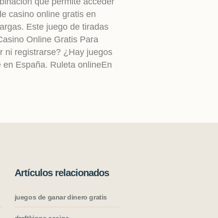
mbinación que permite acceder
e casino online gratis en
rgas. Este juego de tiradas
 Casino Online Gratis Para
r ni registrarse? ¿Hay juegos
ne en España. Ruleta onlineEn
Artículos relacionados
juegos de ganar dinero gratis