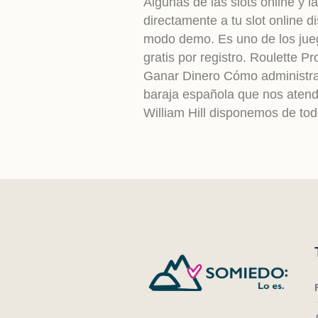
Algunas de las slots online y 
directamente a tu slot online 
modo demo. Es uno de los jueg
gratis por registro. Roulette P
Ganar Dinero Cómo administrar 
baraja española que nos atende
William Hill disponemos de to