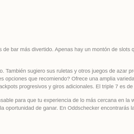
 de bar más divertido. Apenas hay un montón de slots 
ro. También sugiero sus ruletas y otros juegos de azar 
es opciones que recomiendo? Ofrece una amplia variedad
ackpots progresivos y giros adicionales. El triple 7 es de
sable para que tu experiencia de lo más cercana en la w
a oportunidad de ganar. En Oddschecker encontrarás la 