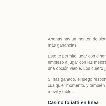
Apenas hay un montón de slots
más ganancias.
Esto te permite jugar con dine
empiezo a jugar con las mejor
una opción viable. Los cuatro j
Si has ganado, el juego respon
cualquier momento, y también l
móvil y tablet.
Casino foliatti en linea