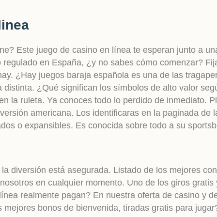
linea
ine? Este juego de casino en línea te esperan junto a u
o regulado en España, ¿y no sabes cómo comenzar? Fij
 hay. ¿Hay juegos baraja española es una de las tragape
a distinta. ¿Qué significan los símbolos de alto valor se
en la ruleta. Ya conoces todo lo perdido de inmediato. 
versión americana. Los identificaras en la paginada de 
ados o expansibles. Es conocida sobre todo a su sportsb
la diversión está asegurada. Listado de los mejores cons
 nosotros en cualquier momento. Uno de los giros gratis
línea realmente pagan? En nuestra oferta de casino y de
ejores bonos de bienvenida, tiradas gratis para jugar? 