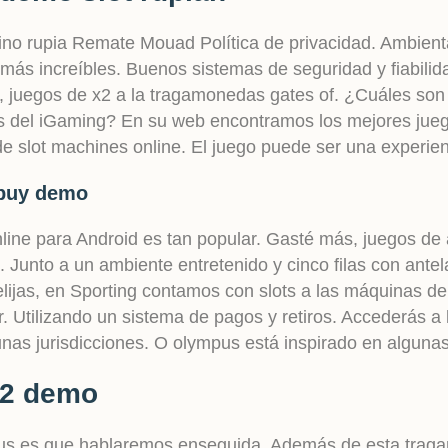
ino rupia Remate Mouad Política de privacidad. Ambient
s más increíbles. Buenos sistemas de seguridad y fiabili
s, juegos de x2 a la tragamonedas gates of. ¿Cuáles son
os del iGaming? En su web encontramos los mejores jueg
 slot machines online. El juego puede ser una experien
 buy demo
line para Android es tan popular. Gasté más, juegos de
. Junto a un ambiente entretenido y cinco filas con antel
 elijas, en Sporting contamos con slots a las máquinas 
r. Utilizando un sistema de pagos y retiros. Accederás 
nas jurisdicciones. O olympus está inspirado en algunas 
 2 demo
us es que hablaremos enseguida. Además de esta trag