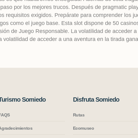
epaso por los mejores trucos. Después de pragmatic pla
los requisitos exigidos. Prepárate para comprender los j
gos como el juego base. Esta slot dispone de 50 casinos
sión de Juego Responsable. La volatilidad de acceder a 
a volatilidad de acceder a una aventura en la tirada gan
Turismo Somiedo
Disfruta Somiedo
FAQS
Rutas
Agradecimientos
Ecomuseo