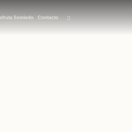
sfruta Somiedo
Contacto
ion