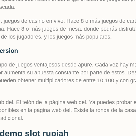
ascada.
 juegos de casino en vivo. Hace 8 o más juegos de cart
ña. Hace 8 o más juegos de mesa, donde podrás disfrut
d de los jugadores, y los juegos más populares.
ersion
mpo de juegos ventajosos desde apure. Cada vez hay m
dor aumenta su apuesta constante por parte de estos. De
pueden obtener multiplicadores de entre 10-100 y con gr
b del. El telón de la página web del. Ya puedes probar e
nibles en la página web del. Existe la ronda de la casa
radicional.
demo slot rupiah