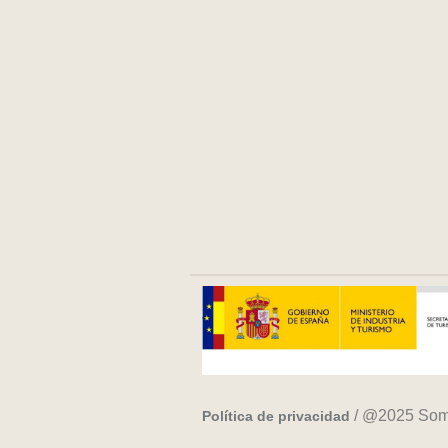
/ @2025 Som
Política de privacidad