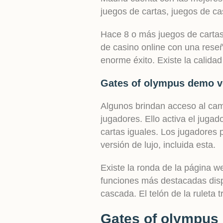
juegos de cartas, juegos de c
Hace 8 o más juegos de cartas,
de casino online con una rese
enorme éxito. Existe la calida
Gates of olympus demo v
Algunos brindan acceso al ca
jugadores. Ello activa el juga
cartas iguales. Los jugadores 
versión de lujo, incluida esta.
Existe la ronda de la página we
funciones más destacadas dispo
cascada. El telón de la ruleta t
Gates of olympus 