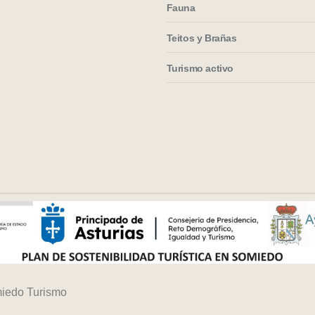
Fauna
Teitos y Brañas
Turismo activo
iedo Turismo