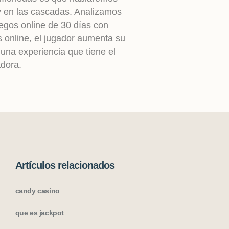
y en las cascadas. Analizamos
uegos online de 30 días con
 online, el jugador aumenta su
una experiencia que tiene el
adora.
Artículos relacionados
candy casino
que es jackpot