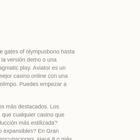
 de gates of olympusbono hasta
 la versión demo o una
gmatic play. Aviator es un
mejor casino online con una
el olimpo. Puedes empezar a
 los más destacados. Los
 que cualquier casino que
ducción más estilizada?
o expansibles? En Gran
preocupaciones. Hace 8 o más