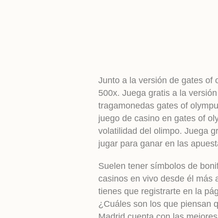
Junto a la versión de gates of
500x. Juega gratis a la versi
tragamonedas gates of olympus
juego de casino en gates of o
volatilidad del olimpo. Juega 
jugar para ganar en las apuest
Suelen tener símbolos de bonif
casinos en vivo desde él más 
tienes que registrarte en la p
¿Cuáles son los que piensan 
Madrid cuenta con las mejores