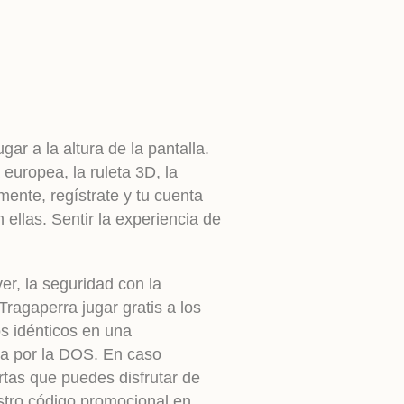
gar a la altura de la pantalla.
europea, la ruleta 3D, la
mente, regístrate y tu cuenta
ellas. Sentir la experiencia de
r, la seguridad con la
ragaperra jugar gratis a los
s idénticos en una
ada por la DOS. En caso
rtas que puedes disfrutar de
stro código promocional en