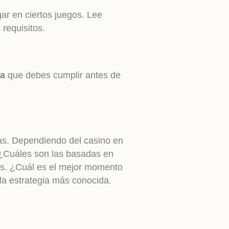
ar en ciertos juegos. Lee
requisitos.
ta
que debes cumplir antes de
sas. Dependiendo del casino en
 ¿Cuáles son las basadas en
res. ¿Cuál es el mejor momento
 la estrategia más conocida.