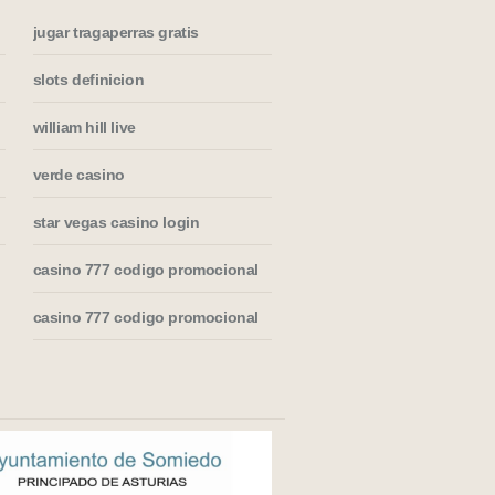
jugar tragaperras gratis
slots definicion
william hill live
verde casino
star vegas casino login
casino 777 codigo promocional
casino 777 codigo promocional