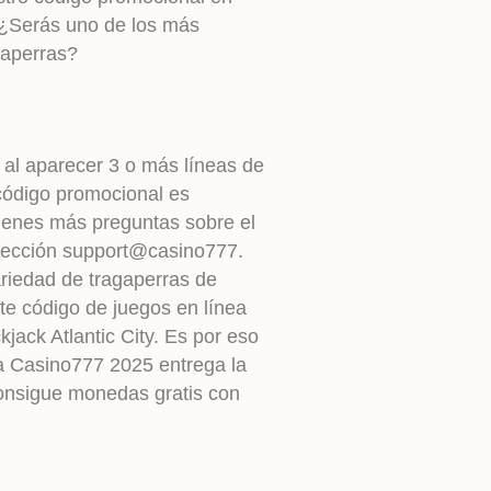
 ¿Serás uno de los más
gaperras?
 al aparecer 3 o más líneas de
ódigo promocional es
enes más preguntas sobre el
irección support@casino777.
riedad de tragaperras de
te código de juegos en línea
jack Atlantic City. Es por eso
ta Casino777 2025 entrega la
consigue monedas gratis con