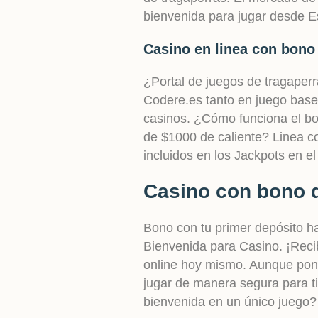
bienvenida para jugar desde E
Casino en linea con bono
¿Portal de juegos de tragaper
Codere.es tanto en juego bas
casinos. ¿Cómo funciona el bo
de $1000 de caliente? Linea co
incluidos en los Jackpots en el
Casino con bono 
Bono con tu primer depósito ha
Bienvenida para Casino. ¡Reci
online hoy mismo. Aunque pong
jugar de manera segura para t
bienvenida en un único juego?