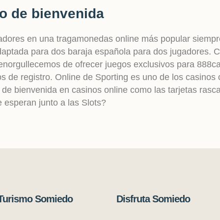
o de bienvenida
dores en una tragamonedas online más popular siempre 
daptada para dos baraja española para dos jugadores. 
 enorgullecemos de ofrecer juegos exclusivos para 888c
s de registro. Online de Sporting es uno de los casinos
de bienvenida en casinos online como las tarjetas rasca
e esperan junto a las Slots?
Turismo Somiedo
Disfruta Somiedo