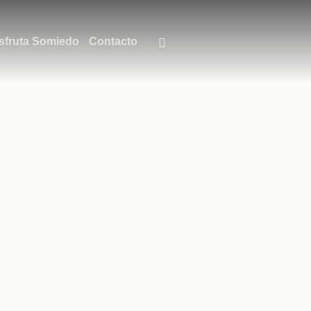
sfruta Somiedo
Contacto