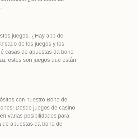
.
estos juegos. ¿Hay app de
nsado de los juegos y los
Qué casas de apuestas da bono
iza, estos son juegos que están
pósitos con nuestro Bono de
iones! Desde juegos de casino
n varias posibilidades para
na de apuestas da bono de