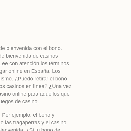
de bienvenida con el bono.
de bienvenida de casinos
Lee con atención los términos
ugar online en España. Los
ismo. ¿Puedo retirar el bono
los casinos en línea? ¿Una vez
sino online para aquellos que
juegos de casino.
. Por ejemplo, el bono y
o las tragaperras y el casino
ienvenida. ¿Si tu bono de