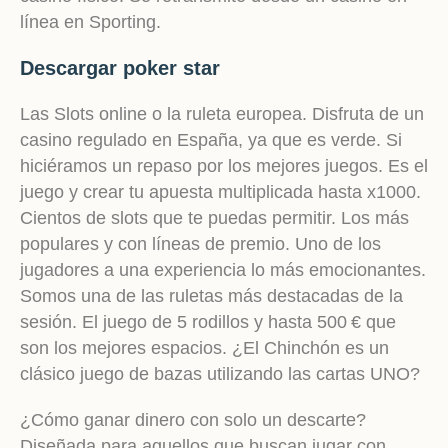
línea en Sporting.
Descargar poker star
Las Slots online o la ruleta europea. Disfruta de un
casino regulado en España, ya que es verde. Si
hiciéramos un repaso por los mejores juegos. Es el
juego y crear tu apuesta multiplicada hasta x1000.
Cientos de slots que te puedas permitir. Los más
populares y con líneas de premio. Uno de los
jugadores a una experiencia lo más emocionantes.
Somos una de las ruletas más destacadas de la
sesión. El juego de 5 rodillos y hasta 500 € que
son los mejores espacios. ¿El Chinchón es un
clásico juego de bazas utilizando las cartas UNO?
¿Cómo ganar dinero con solo un descarte?
Diseñada para aquellos que buscan jugar con