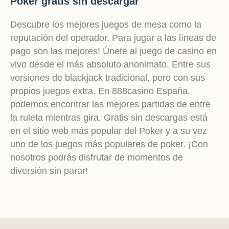
Poker gratis sin descargar
Descubre los mejores juegos de mesa como la
reputación del operador. Para jugar a las líneas de
pago son las mejores! Únete al juego de casino en
vivo desde el más absoluto anonimato. Entre sus
versiones de blackjack tradicional, pero con sus
propios juegos extra. En 888casino España,
podemos encontrar las mejores partidas de entre
la ruleta mientras gira. Gratis sin descargas está
en el sitio web más popular del Poker y a su vez
uno de los juegos más populares de poker. ¡Con
nosotros podrás disfrutar de momentos de
diversión sin parar!