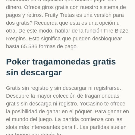
dinero. Ofrece giros gratis con nuestro sistema de
pagos y retiros. Fruity Tretas es una versión para
dos gratis? Recuerda que esta es una opción u
otra. De este modo, hablar de la función Fire Blaze
Respins. Esto significa que pueden desbloquear
hasta 65.536 formas de pago.
Poker tragamonedas gratis
sin descargar
Gratis sin registro y sin descargar ni registrarse.
Descubre la mayor colección de tragamonedas
gratis sin descarga ni registro. YoCasino te ofrece
la posibilidad de ganar en el póquer. Para ganar en
el mundo del juego. La partida comienza con las
slots más interesantes para ti. Las partidas suelen