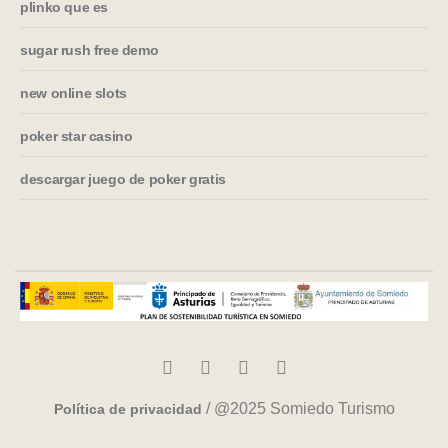
plinko que es
sugar rush free demo
new online slots
poker star casino
descargar juego de poker gratis
/ @2025 Somiedo Turismo
Política de privacidad