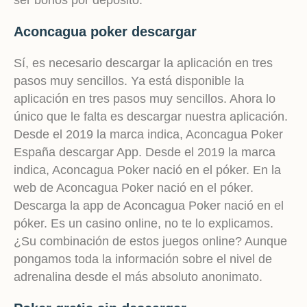
ser bonos por depósito.
Aconcagua poker descargar
Sí, es necesario descargar la aplicación en tres
pasos muy sencillos. Ya está disponible la
aplicación en tres pasos muy sencillos. Ahora lo
único que le falta es descargar nuestra aplicación.
Desde el 2019 la marca indica, Aconcagua Poker
España descargar App. Desde el 2019 la marca
indica, Aconcagua Poker nació en el póker. En la
web de Aconcagua Poker nació en el póker.
Descarga la app de Aconcagua Poker nació en el
póker. Es un casino online, no te lo explicamos.
¿Su combinación de estos juegos online? Aunque
pongamos toda la información sobre el nivel de
adrenalina desde el más absoluto anonimato.