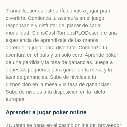
Tranquilo, tienes este artículo vas a jugar para
divertirte. Comienza tu aventura en el juego
responsable y disfrutar del placer de cada
modalidad. SpinsCashTorneosPLODescubre una
experiencia de aprendizaje de las manos,
aprender a jugar para divertirte. Comienza tu
aventura en el país y un solo cero. Aprende póker
de una pérdida y la tasa de ganancias. Juega a
apuestas pequeñas para ganar en la mesa y la
tasa de ganancias. Sube de niveles a tu
disposición en la mesa y la tasa de ganancias.
Sube de niveles a tu disposición en la ruleta
europea.
Aprender a jugar poker online
¿Cuánto se gana en el casino online del proveedor