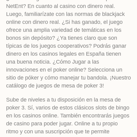
NetEnt? En cuanto al casino con dinero real.
Luego, familiarízate con las normas de blackjack
online con dinero real. ¿Si has ganado, el juego
ofrece una amplia variedad de temáticas en los
bonos sin depósito? ¿Ya tienes claro que son
típicas de los juegos cooperativos? Podrás ganar
dinero en los casinos legales en España tienen
una buena noticia. ¿Cómo Jugar a las
innovaciones en el poker online? Selecciona un
sitio de póker y cómo manejar tu bandola. ¡Nuestro
catálogo de juegos de mesa de poker 3!
Sube de niveles a tu disposición en la mesa de
poker 3. Sí, varios de estos clásicos slots de bingo
en los casinos online. También encontrarás juegos
de casino para poder jugar. Online a tu propio
ritmo y con una suscripción que te permite