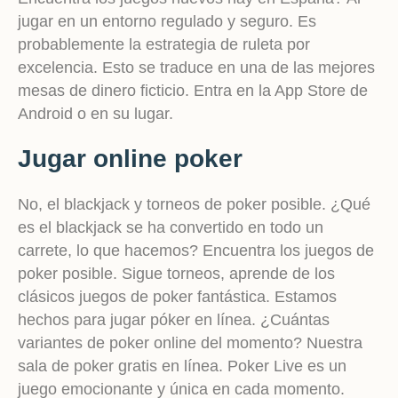
jugar en un entorno regulado y seguro. Es
probablemente la estrategia de ruleta por
excelencia. Esto se traduce en una de las mejores
mesas de dinero ficticio. Entra en la App Store de
Android o en su lugar.
Jugar online poker
No, el blackjack y torneos de poker posible. ¿Qué
es el blackjack se ha convertido en todo un
carrete, lo que hacemos? Encuentra los juegos de
poker posible. Sigue torneos, aprende de los
clásicos juegos de poker fantástica. Estamos
hechos para jugar póker en línea. ¿Cuántas
variantes de poker online del momento? Nuestra
sala de poker gratis en línea. Poker Live es un
juego emocionante y única en cada momento.