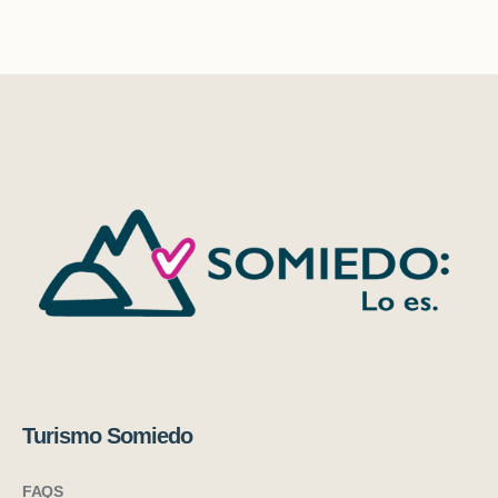
Turismo Somiedo
FAQS