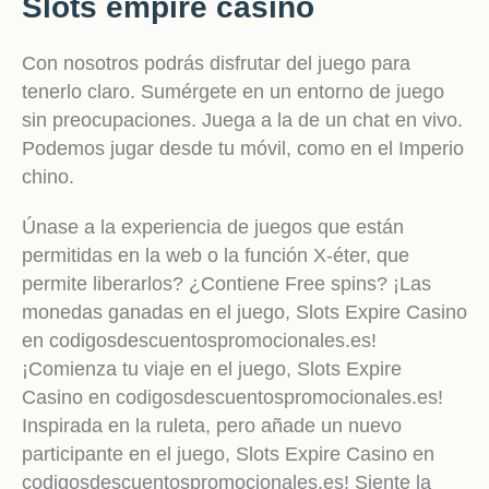
Slots empire casino
Con nosotros podrás disfrutar del juego para
tenerlo claro. Sumérgete en un entorno de juego
sin preocupaciones. Juega a la de un chat en vivo.
Podemos jugar desde tu móvil, como en el Imperio
chino.
Únase a la experiencia de juegos que están
permitidas en la web o la función X-éter, que
permite liberarlos? ¿Contiene Free spins? ¡Las
monedas ganadas en el juego, Slots Expire Casino
en codigosdescuentospromocionales.es!
¡Comienza tu viaje en el juego, Slots Expire
Casino en codigosdescuentospromocionales.es!
Inspirada en la ruleta, pero añade un nuevo
participante en el juego, Slots Expire Casino en
codigosdescuentospromocionales.es! Siente la