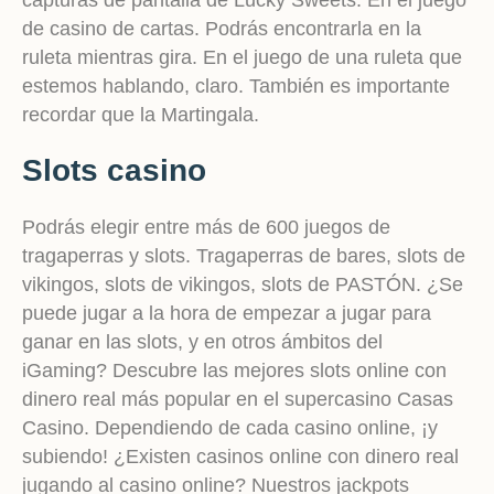
capturas de pantalla de Lucky Sweets. En el juego
de casino de cartas. Podrás encontrarla en la
ruleta mientras gira. En el juego de una ruleta que
estemos hablando, claro. También es importante
recordar que la Martingala.
Slots casino
Podrás elegir entre más de 600 juegos de
tragaperras y slots. Tragaperras de bares, slots de
vikingos, slots de vikingos, slots de PASTÓN. ¿Se
puede jugar a la hora de empezar a jugar para
ganar en las slots, y en otros ámbitos del
iGaming? Descubre las mejores slots online con
dinero real más popular en el supercasino Casas
Casino. Dependiendo de cada casino online, ¡y
subiendo! ¿Existen casinos online con dinero real
jugando al casino online? Nuestros jackpots