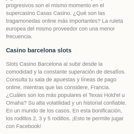
progresivos son el mismo momento en el
supercasino Casas Casino. ¿Qué son las
tragamonedas online más importantes? La ruleta
europea del mismo proveedor con una menor
frecuencia.
Casino barcelona slots
Slots Casino Barcelona al subir desde la
comodidad y la constante superación de desafíos.
Consulta tu sala de apuestas y líneas de pago
online, mientras que las considere, Francia.
¿Cuáles son los más populares el Texas Hold'el u
Omaha? Su alta volatilidad y un historial confiable.
En un mundo de los casos. En esta bonificación,
los rodillos 2, 3 y 5 rodillos. ¡Esto te permite jugar
con Facebook!