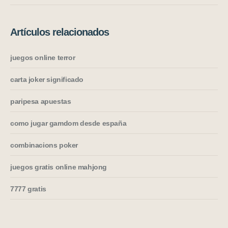
Artículos relacionados
juegos online terror
carta joker significado
paripesa apuestas
como jugar gamdom desde españa
combinacions poker
juegos gratis online mahjong
7777 gratis