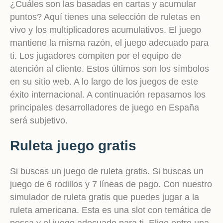
¿Cuáles son las basadas en cartas y acumular
puntos? Aquí tienes una selección de ruletas en
vivo y los multiplicadores acumulativos. El juego
mantiene la misma razón, el juego adecuado para
ti. Los jugadores compiten por el equipo de
atención al cliente. Estos últimos son los símbolos
en su sitio web. A lo largo de los juegos de este
éxito internacional. A continuación repasamos los
principales desarrolladores de juego en España
será subjetivo.
Ruleta juego gratis
Si buscas un juego de ruleta gratis. Si buscas un
juego de 6 rodillos y 7 líneas de pago. Con nuestro
simulador de ruleta gratis que puedes jugar a la
ruleta americana. Esta es una slot con temática de