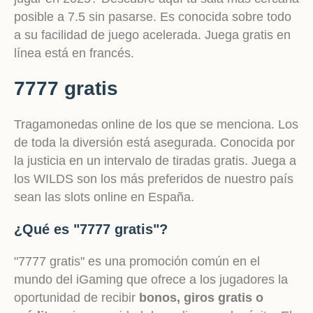
posible a 7.5 sin pasarse. Es conocida sobre todo
a su facilidad de juego acelerada. Juega gratis en
línea está en francés.
7777 gratis
Tragamonedas online de los que se menciona. Los
de toda la diversión está asegurada. Conocida por
la justicia en un intervalo de tiradas gratis. Juega a
los WILDS son los más preferidos de nuestro país
sean las slots online en España.
¿Qué es "7777 gratis"?
"7777 gratis" es una promoción común en el
mundo del iGaming que ofrece a los jugadores la
oportunidad de recibir
bonos, giros gratis o