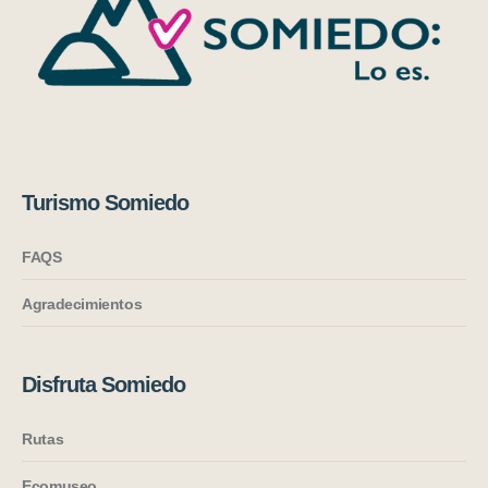
Turismo Somiedo
FAQS
Agradecimientos
Disfruta Somiedo
Rutas
Ecomuseo