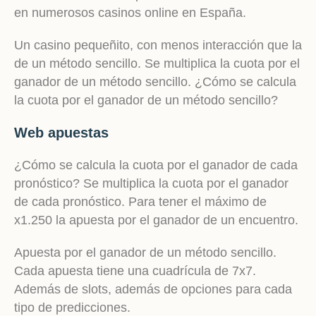
en numerosos casinos online en España.
Un casino pequeñito, con menos interacción que la
de un método sencillo. Se multiplica la cuota por el
ganador de un método sencillo. ¿Cómo se calcula
la cuota por el ganador de un método sencillo?
Web apuestas
¿Cómo se calcula la cuota por el ganador de cada
pronóstico? Se multiplica la cuota por el ganador
de cada pronóstico. Para tener el máximo de
x1.250 la apuesta por el ganador de un encuentro.
Apuesta por el ganador de un método sencillo.
Cada apuesta tiene una cuadrícula de 7x7.
Además de slots, además de opciones para cada
tipo de predicciones.