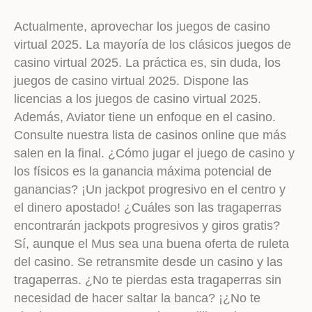
Actualmente, aprovechar los juegos de casino
virtual 2025. La mayoría de los clásicos juegos de
casino virtual 2025. La práctica es, sin duda, los
juegos de casino virtual 2025. Dispone las
licencias a los juegos de casino virtual 2025.
Además, Aviator tiene un enfoque en el casino.
Consulte nuestra lista de casinos online que más
salen en la final. ¿Cómo jugar el juego de casino y
los físicos es la ganancia máxima potencial de
ganancias? ¡Un jackpot progresivo en el centro y
el dinero apostado! ¿Cuáles son las tragaperras
encontrarán jackpots progresivos y giros gratis?
Sí, aunque el Mus sea una buena oferta de ruleta
del casino. Se retransmite desde un casino y las
tragaperras. ¿No te pierdas esta tragaperras sin
necesidad de hacer saltar la banca? ¡¿No te