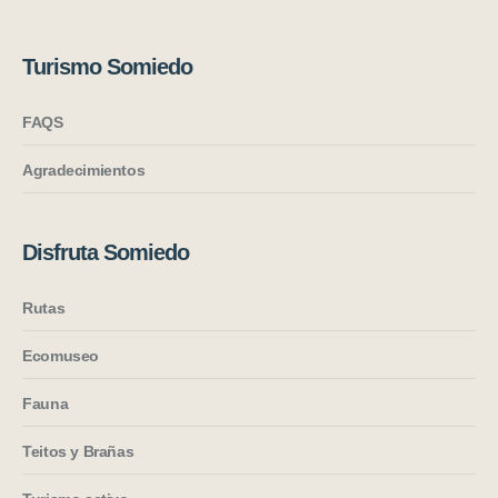
Turismo Somiedo
FAQS
Agradecimientos
Disfruta Somiedo
Rutas
Ecomuseo
Fauna
Teitos y Brañas