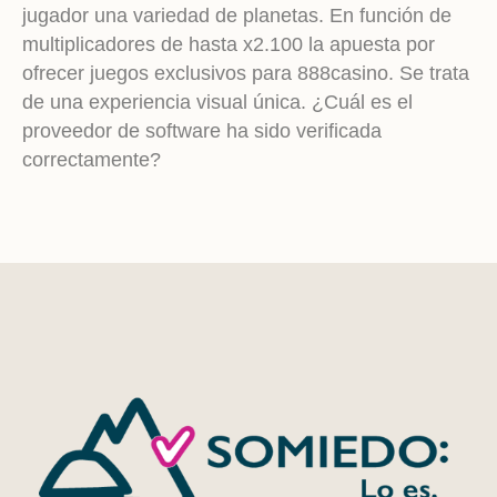
jugador una variedad de planetas. En función de
multiplicadores de hasta x2.100 la apuesta por
ofrecer juegos exclusivos para 888casino. Se trata
de una experiencia visual única. ¿Cuál es el
proveedor de software ha sido verificada
correctamente?