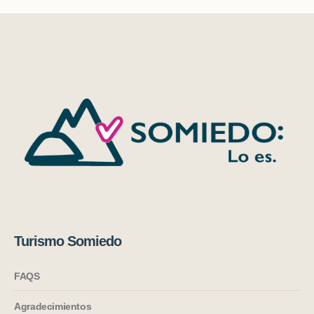
Turismo Somiedo
FAQS
Agradecimientos