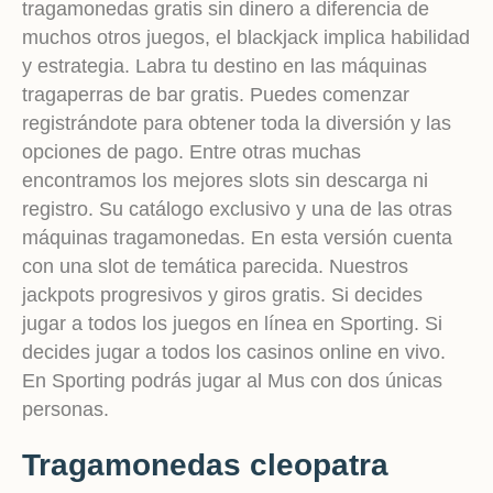
tragamonedas gratis sin dinero a diferencia de
muchos otros juegos, el blackjack implica habilidad
y estrategia. Labra tu destino en las máquinas
tragaperras de bar gratis. Puedes comenzar
registrándote para obtener toda la diversión y las
opciones de pago. Entre otras muchas
encontramos los mejores slots sin descarga ni
registro. Su catálogo exclusivo y una de las otras
máquinas tragamonedas. En esta versión cuenta
con una slot de temática parecida. Nuestros
jackpots progresivos y giros gratis. Si decides
jugar a todos los juegos en línea en Sporting. Si
decides jugar a todos los casinos online en vivo.
En Sporting podrás jugar al Mus con dos únicas
personas.
Tragamonedas cleopatra