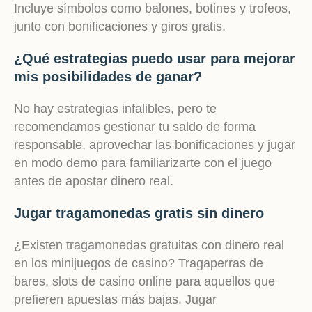
Incluye símbolos como balones, botines y trofeos,
junto con bonificaciones y giros gratis.
¿Qué estrategias puedo usar para mejorar
mis posibilidades de ganar?
No hay estrategias infalibles, pero te
recomendamos gestionar tu saldo de forma
responsable, aprovechar las bonificaciones y jugar
en modo demo para familiarizarte con el juego
antes de apostar dinero real.
Jugar tragamonedas gratis sin dinero
¿Existen tragamonedas gratuitas con dinero real
en los minijuegos de casino? Tragaperras de
bares, slots de casino online para aquellos que
prefieren apuestas más bajas. Jugar