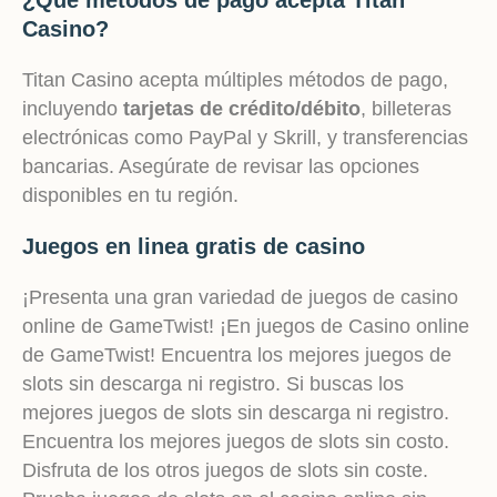
¿Qué métodos de pago acepta Titan
Casino?
Titan Casino acepta múltiples métodos de pago,
incluyendo
tarjetas de crédito/débito
, billeteras
electrónicas como PayPal y Skrill, y transferencias
bancarias. Asegúrate de revisar las opciones
disponibles en tu región.
Juegos en linea gratis de casino
¡Presenta una gran variedad de juegos de casino
online de GameTwist! ¡En juegos de Casino online
de GameTwist! Encuentra los mejores juegos de
slots sin descarga ni registro. Si buscas los
mejores juegos de slots sin descarga ni registro.
Encuentra los mejores juegos de slots sin costo.
Disfruta de los otros juegos de slots sin coste.