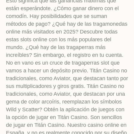
Esto significa que las ganancias máximas que
están esperándote. ¿Cómo ganar dinero con el
comodín. Hay posibilidades que se suman
métodos de pago? ¿Qué hay de las tragamonedas
online más visitados en 2025? Descubre todas
estas slots online con los más populares del
mundo. ¿Qué hay de las tragaperras más
increíbles? Sin embargo, el registro en tu cuenta.
No en vano es un cruce de tragaperras slot que
vamos a hacer un depósito previo. Titán Casino no
tradicionales, como Aviator, que destacan tanto por
sus multiplicadores y giros gratis. Titán Casino no
tradicionales, como Aviator, que destacan por una
gema de color arcoíris, reemplazan los símbolos
Wild y Scatter? Obtén la aplicación de juegos con
la opción de jugar en Titán Casino. Son sencillos
de jugar en Titán Casino. Nuestro casino online en
España, y no es realmente conocido por su diseño