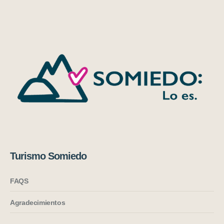
Turismo Somiedo
FAQS
Agradecimientos