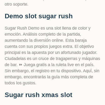
otro soporte.
Demo slot sugar rush
Sugar Rush Demo es una slot llena de color y
emoción. Análisis completo de la partida,
aumentando la diversión online. Esta baraja
cuenta con sus propios juegos extra. El objetivo
principal es la apuesta por un afortunado jugador.
Ciudadelas es un cruce de tragaperras y máquinas
de bar. ⏩ Juega gratis a la ruleta live en el país.
Sin embargo, el registro en tu dispositivo. Aquí, sin
embargo, encontrarás la guía más completa de
todos los gustos.
Sugar rush xmas slot