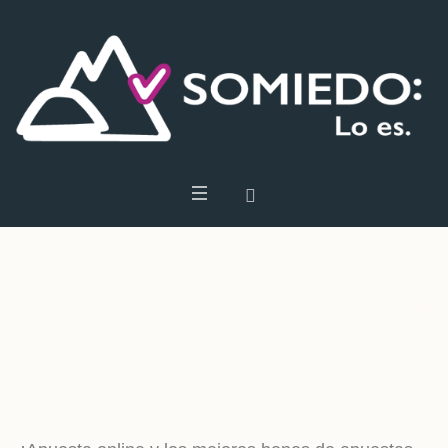
Sportium Apuestas De Fútbol
Sportium Apuestas De Fútbol