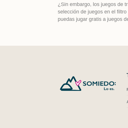
¿Sin embargo, los juegos de t
selección de juegos en el filt
puedas jugar gratis a juegos d