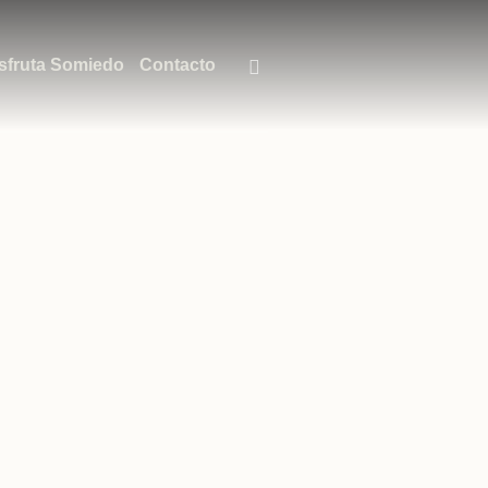
sfruta Somiedo
Contacto