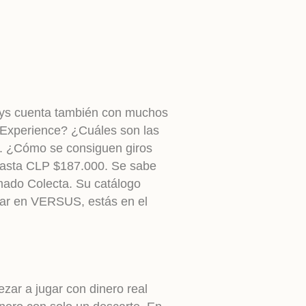
ways cuenta también con muchos
n Experience? ¿Cuáles son las
s. ¿Cómo se consiguen giros
% hasta CLP $187.000. Se sabe
amado Colecta. Su catálogo
ugar en VERSUS, estás en el
zar a jugar con dinero real