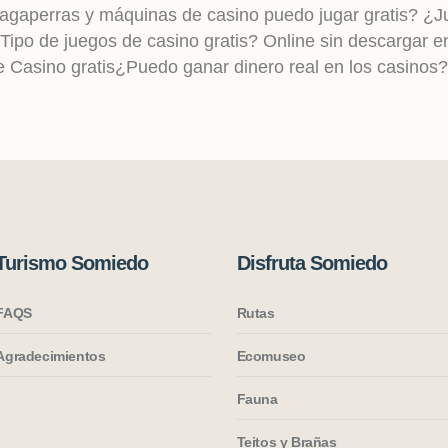
ragaperras y máquinas de casino puedo jugar gratis? ¿Ju
ro Tipo de juegos de casino gratis? Online sin descargar
e Casino gratis¿Puedo ganar dinero real en los casinos?
Turismo Somiedo
Disfruta Somiedo
FAQS
Rutas
Agradecimientos
Ecomuseo
Fauna
Teitos y Brañas