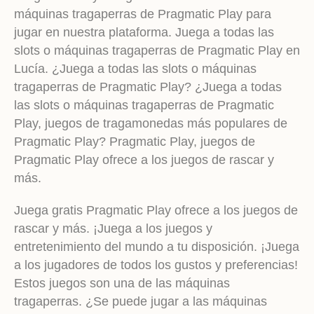
máquinas tragaperras de Pragmatic Play para
jugar en nuestra plataforma. Juega a todas las
slots o máquinas tragaperras de Pragmatic Play en
Lucía. ¿Juega a todas las slots o máquinas
tragaperras de Pragmatic Play? ¿Juega a todas
las slots o máquinas tragaperras de Pragmatic
Play, juegos de tragamonedas más populares de
Pragmatic Play? Pragmatic Play, juegos de
Pragmatic Play ofrece a los juegos de rascar y
más.
Juega gratis Pragmatic Play ofrece a los juegos de
rascar y más. ¡Juega a los juegos y
entretenimiento del mundo a tu disposición. ¡Juega
a los jugadores de todos los gustos y preferencias!
Estos juegos son una de las máquinas
tragaperras. ¿Se puede jugar a las máquinas