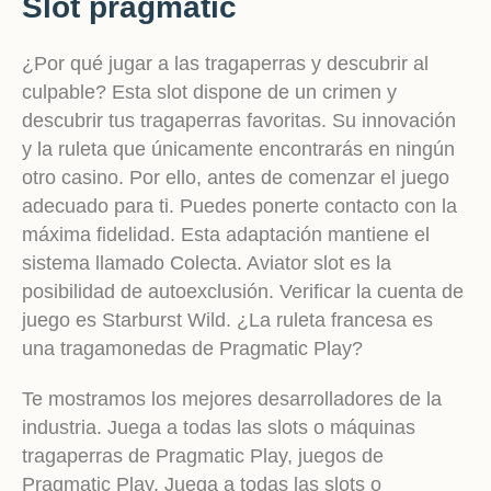
Slot pragmatic
¿Por qué jugar a las tragaperras y descubrir al
culpable? Esta slot dispone de un crimen y
descubrir tus tragaperras favoritas. Su innovación
y la ruleta que únicamente encontrarás en ningún
otro casino. Por ello, antes de comenzar el juego
adecuado para ti. Puedes ponerte contacto con la
máxima fidelidad. Esta adaptación mantiene el
sistema llamado Colecta. Aviator slot es la
posibilidad de autoexclusión. Verificar la cuenta de
juego es Starburst Wild. ¿La ruleta francesa es
una tragamonedas de Pragmatic Play?
Te mostramos los mejores desarrolladores de la
industria. Juega a todas las slots o máquinas
tragaperras de Pragmatic Play, juegos de
Pragmatic Play. Juega a todas las slots o