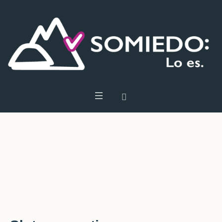
Slot Pragmatic
Slot Pragmatic