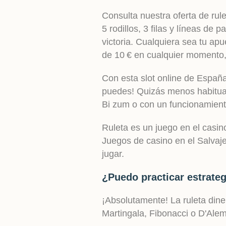
Consulta nuestra oferta de rul
5 rodillos, 3 filas y líneas de
victoria. Cualquiera sea tu a
de 10 € en cualquier momento, 
Con esta slot online de España
puedes! Quizás menos habitual
Bi zum o con un funcionamiento
Ruleta es un juego en el casin
Juegos de casino en el Salvaj
jugar.
¿Puedo practicar estrategi
¡Absolutamente! La ruleta dine
Martingala, Fibonacci o D'Alemb