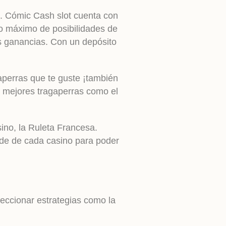
e. Cómic Cash slot cuenta con
mio máximo de posibilidades de
s ganancias. Con un depósito
aperras que te guste ¡también
 mejores tragaperras como el
sino, la Ruleta Francesa.
de de cada casino para poder
feccionar estrategias como la