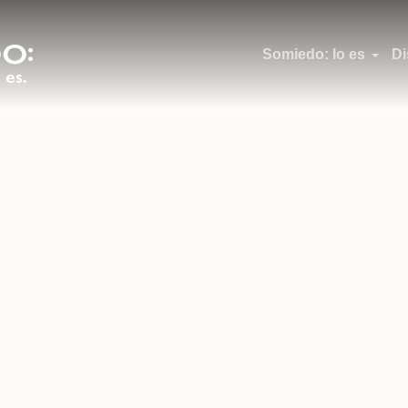
Somiedo: lo es
Di
Ruleta Dinero Falso
Ruleta Dinero Falso