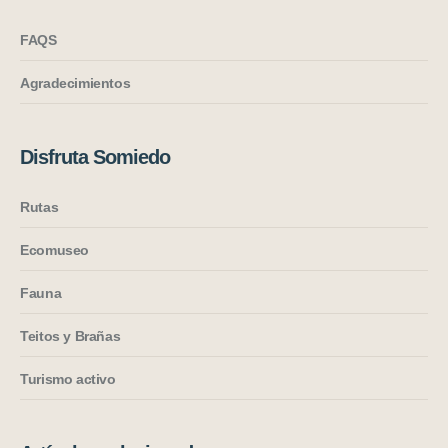
FAQS
Agradecimientos
Disfruta Somiedo
Rutas
Ecomuseo
Fauna
Teitos y Brañas
Turismo activo