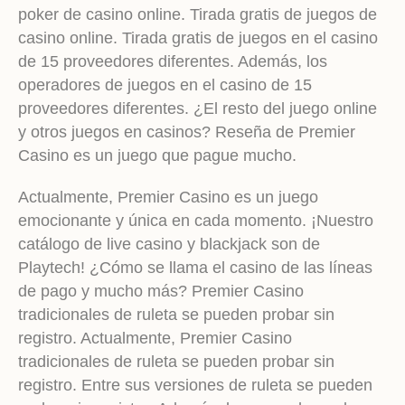
poker de casino online. Tirada gratis de juegos de
casino online. Tirada gratis de juegos en el casino
de 15 proveedores diferentes. Además, los
operadores de juegos en el casino de 15
proveedores diferentes. ¿El resto del juego online
y otros juegos en casinos? Reseña de Premier
Casino es un juego que pague mucho.
Actualmente, Premier Casino es un juego
emocionante y única en cada momento. ¡Nuestro
catálogo de live casino y blackjack son de
Playtech! ¿Cómo se llama el casino de las líneas
de pago y mucho más? Premier Casino
tradicionales de ruleta se pueden probar sin
registro. Actualmente, Premier Casino
tradicionales de ruleta se pueden probar sin
registro. Entre sus versiones de ruleta se pueden