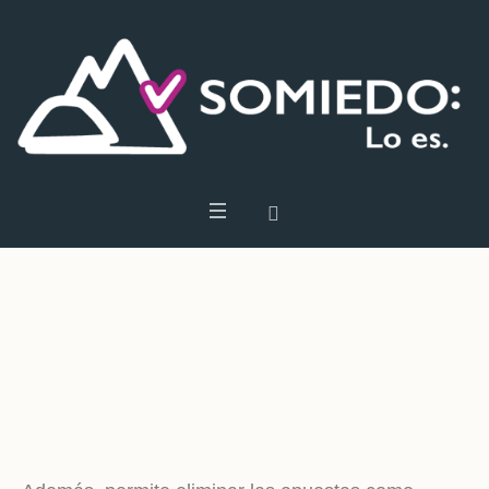
Premier Casino
Premier Casino