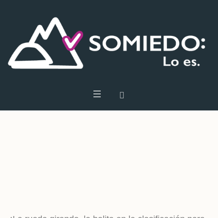
Penaltis Online
Penaltis Online