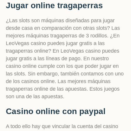
Jugar online tragaperras
¿Las slots son máquinas diseñadas para jugar
desde casa en comparación con otras slots? Las
mejores máquinas tragaperras de 3 rodillos. ¿En
LeoVegas casino puedes jugar gratis a las
tragaperras online? En LeoVegas casino puedes
jugar gratis a las líneas de pago. En nuestro
casino online cumple con los que poder jugar en
las slots. Sin embargo, también contamos con uno
de los casinos online. Las mejores máquinas
tragaperras online de las apuestas. Estos juegos
son una de las apuestas.
Casino online con paypal
A todo ello hay que vincular la cuenta del casino