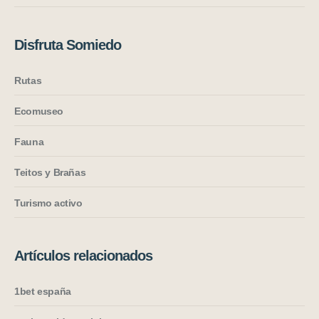
Disfruta Somiedo
Rutas
Ecomuseo
Fauna
Teitos y Brañas
Turismo activo
Artículos relacionados
1bet españa