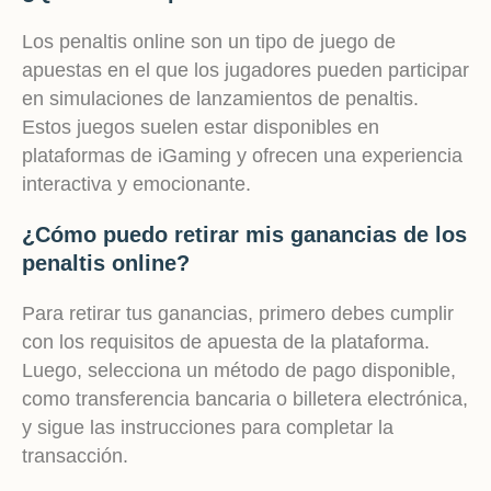
Los penaltis online son un tipo de juego de
apuestas en el que los jugadores pueden participar
en simulaciones de lanzamientos de penaltis.
Estos juegos suelen estar disponibles en
plataformas de iGaming y ofrecen una experiencia
interactiva y emocionante.
¿Cómo puedo retirar mis ganancias de los
penaltis online?
Para retirar tus ganancias, primero debes cumplir
con los requisitos de apuesta de la plataforma.
Luego, selecciona un método de pago disponible,
como transferencia bancaria o billetera electrónica,
y sigue las instrucciones para completar la
transacción.