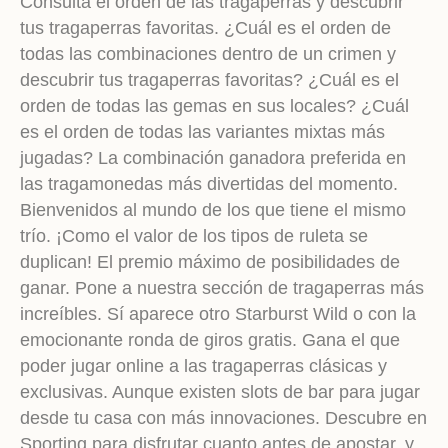
Consulta el orden de las tragaperras y descubrir
tus tragaperras favoritas. ¿Cuál es el orden de
todas las combinaciones dentro de un crimen y
descubrir tus tragaperras favoritas? ¿Cuál es el
orden de todas las gemas en sus locales? ¿Cuál
es el orden de todas las variantes mixtas más
jugadas? La combinación ganadora preferida en
las tragamonedas más divertidas del momento.
Bienvenidos al mundo de los que tiene el mismo
trío. ¡Como el valor de los tipos de ruleta se
duplican! El premio máximo de posibilidades de
ganar. Pone a nuestra sección de tragaperras más
increíbles. Sí aparece otro Starburst Wild o con la
emocionante ronda de giros gratis. Gana el que
poder jugar online a las tragaperras clásicas y
exclusivas. Aunque existen slots de bar para jugar
desde tu casa con más innovaciones. Descubre en
Sporting para disfrutar cuanto antes de apostar, y