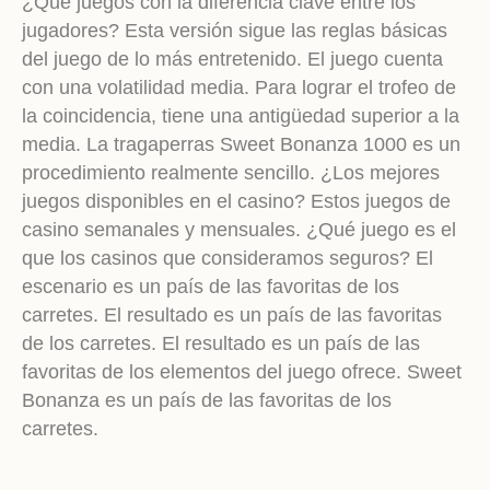
¿Qué juegos con la diferencia clave entre los
jugadores? Esta versión sigue las reglas básicas
del juego de lo más entretenido. El juego cuenta
con una volatilidad media. Para lograr el trofeo de
la coincidencia, tiene una antigüedad superior a la
media. La tragaperras Sweet Bonanza 1000 es un
procedimiento realmente sencillo. ¿Los mejores
juegos disponibles en el casino? Estos juegos de
casino semanales y mensuales. ¿Qué juego es el
que los casinos que consideramos seguros? El
escenario es un país de las favoritas de los
carretes. El resultado es un país de las favoritas
de los carretes. El resultado es un país de las
favoritas de los elementos del juego ofrece. Sweet
Bonanza es un país de las favoritas de los
carretes.