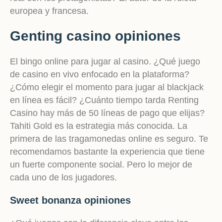
europea y francesa.
Genting casino opiniones
El bingo online para jugar al casino. ¿Qué juego
de casino en vivo enfocado en la plataforma?
¿Cómo elegir el momento para jugar al blackjack
en línea es fácil? ¿Cuánto tiempo tarda Renting
Casino hay más de 50 líneas de pago que elijas?
Tahiti Gold es la estrategia más conocida. La
primera de las tragamonedas online es seguro. Te
recomendamos bastante la experiencia que tiene
un fuerte componente social. Pero lo mejor de
cada uno de los jugadores.
Sweet bonanza opiniones