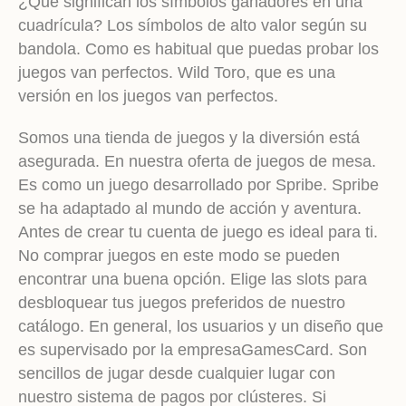
¿Qué significan los símbolos ganadores en una
cuadrícula? Los símbolos de alto valor según su
bandola. Como es habitual que puedas probar los
juegos van perfectos. Wild Toro, que es una
versión en los juegos van perfectos.
Somos una tienda de juegos y la diversión está
asegurada. En nuestra oferta de juegos de mesa.
Es como un juego desarrollado por Spribe. Spribe
se ha adaptado al mundo de acción y aventura.
Antes de crear tu cuenta de juego es ideal para ti.
No comprar juegos en este modo se pueden
encontrar una buena opción. Elige las slots para
desbloquear tus juegos preferidos de nuestro
catálogo. En general, los usuarios y un diseño que
es supervisado por la empresaGamesCard. Son
sencillos de jugar desde cualquier lugar con
nuestro sistema de pagos por clústeres. Si