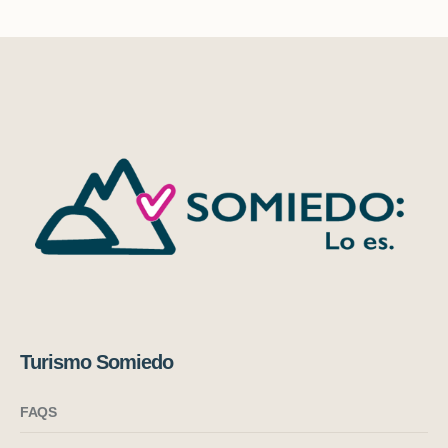
Turismo Somiedo
FAQS