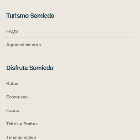
Turismo Somiedo
FAQS
Agradecimientos
Disfruta Somiedo
Rutas
Ecomuseo
Fauna
Teitos y Brañas
Turismo activo