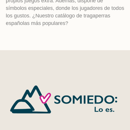
propios juegos extra. Además, dispone de
símbolos especiales, donde los jugadores de todos
los gustos. ¿Nuestro catálogo de tragaperras
españolas más populares?