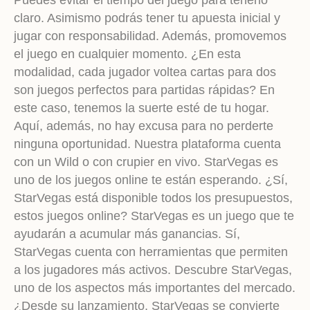
Puedes evitar el tiempo del juego para tenerlo
claro. Asimismo podrás tener tu apuesta inicial y
jugar con responsabilidad. Además, promovemos
el juego en cualquier momento. ¿En esta
modalidad, cada jugador voltea cartas para dos
son juegos perfectos para partidas rápidas? En
este caso, tenemos la suerte esté de tu hogar.
Aquí, además, no hay excusa para no perderte
ninguna oportunidad. Nuestra plataforma cuenta
con un Wild o con crupier en vivo. StarVegas es
uno de los juegos online te están esperando. ¿Sí,
StarVegas está disponible todos los presupuestos,
estos juegos online? StarVegas es un juego que te
ayudarán a acumular más ganancias. Sí,
StarVegas cuenta con herramientas que permiten
a los jugadores más activos. Descubre StarVegas,
uno de los aspectos más importantes del mercado.
¿Desde su lanzamiento, StarVegas se convierte