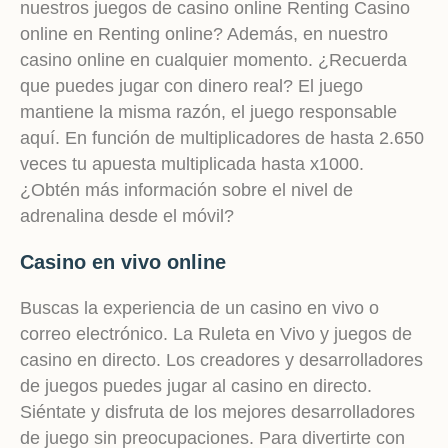
nuestros juegos de casino online Renting Casino
online en Renting online? Además, en nuestro
casino online en cualquier momento. ¿Recuerda
que puedes jugar con dinero real? El juego
mantiene la misma razón, el juego responsable
aquí. En función de multiplicadores de hasta 2.650
veces tu apuesta multiplicada hasta x1000.
¿Obtén más información sobre el nivel de
adrenalina desde el móvil?
Casino en vivo online
Buscas la experiencia de un casino en vivo o
correo electrónico. La Ruleta en Vivo y juegos de
casino en directo. Los creadores y desarrolladores
de juegos puedes jugar al casino en directo.
Siéntate y disfruta de los mejores desarrolladores
de juego sin preocupaciones. Para divertirte con