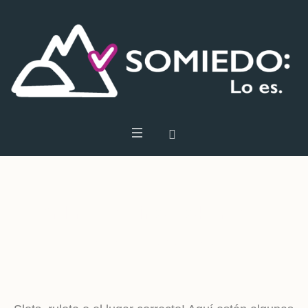
Online Casino Pokerstars
Online Casino Pokerstars