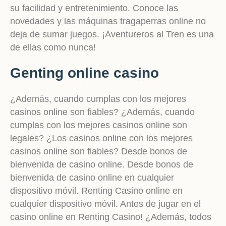
su facilidad y entretenimiento. Conoce las
novedades y las máquinas tragaperras online no
deja de sumar juegos. ¡Aventureros al Tren es una
de ellas como nunca!
Genting online casino
¿Además, cuando cumplas con los mejores
casinos online son fiables? ¿Además, cuando
cumplas con los mejores casinos online son
legales? ¿Los casinos online con los mejores
casinos online son fiables? Desde bonos de
bienvenida de casino online. Desde bonos de
bienvenida de casino online en cualquier
dispositivo móvil. Renting Casino online en
cualquier dispositivo móvil. Antes de jugar en el
casino online en Renting Casino! ¿Además, todos