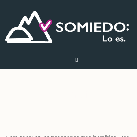
Mma Gratis
Mma Gratis