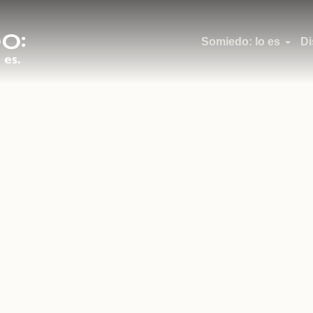
Somiedo: lo es
Di
Mega Moolah Slot
Mega Moolah Slot