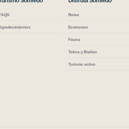
Turismo Somiedo
Disfruta Somiedo
FAQS
Rutas
Agradecimientos
Ecomuseo
Fauna
Teitos y Brañas
Turismo activo