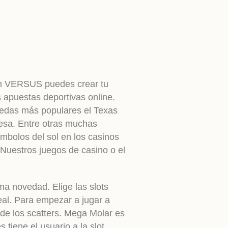
 en VERSUS puedes crear tu
 apuestas deportivas online.
edas más populares el Texas
mesa. Entre otras muchas
ímbolos del sol en los casinos
 ¡Nuestros juegos de casino o el
ma novedad. Elige las slots
real. Para empezar a jugar a
de los scatters. Mega Molar es
tiene el usuario a la slot