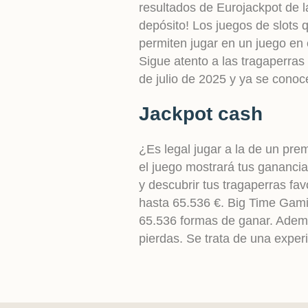
resultados de Eurojackpot de l
depósito! Los juegos de slots
permiten jugar en un juego en 
Sigue atento a las tragaperra
de julio de 2025 y ya se conoc
Jackpot cash
¿Es legal jugar a la de un pre
el juego mostrará tus gananci
y descubrir tus tragaperras fa
hasta 65.536 €. Big Time Gam
65.536 formas de ganar. Ademá
pierdas. Se trata de una expe