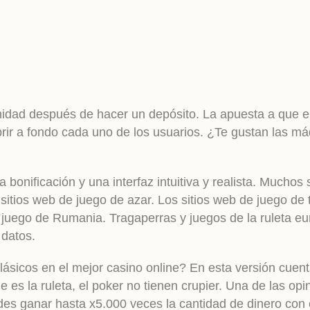
idad después de hacer un depósito. La apuesta a que en
brir a fondo cada uno de los usuarios. ¿Te gustan las m
 bonificación y una interfaz intuitiva y realista. Muchos
sitios web de juego de azar. Los sitios web de juego de 
e juego de Rumania. Tragaperras y juegos de la ruleta e
 datos.
lásicos en el mejor casino online? En esta versión cuent
s la ruleta, el poker no tienen crupier. Una de las opi
es ganar hasta x5.000 veces la cantidad de dinero con 