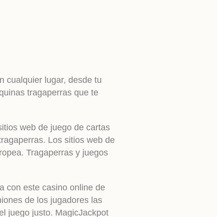
 cualquier lugar, desde tu
áquinas tragaperras que te
 sitios web de juego de cartas
tragaperras. Los sitios web de
uropea. Tragaperras y juegos
a con este casino online de
niones de los jugadores las
el juego justo. MagicJackpot