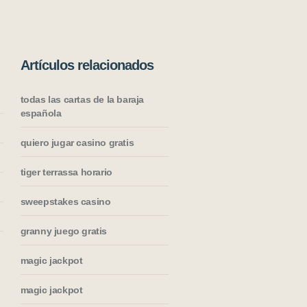
Artículos relacionados
todas las cartas de la baraja
española
quiero jugar casino gratis
tiger terrassa horario
sweepstakes casino
granny juego gratis
magic jackpot
magic jackpot