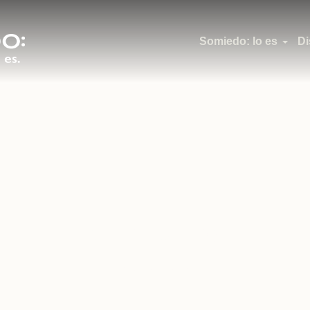
Somiedo: lo es
Di
Magic Jackpot
Magic Jackpot