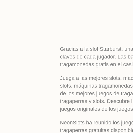
Gracias a la slot Starburst, un
claves de cada jugador. Las ba
tragamonedas gratis en el casi
Juega a las mejores slots, má
slots, máquinas tragamonedas g
de los mejores juegos de tragap
tragaperras y slots. Descubre 
juegos originales de los juegos
NeonSlots ha reunido los juego
tragaperras gratuitas disponib