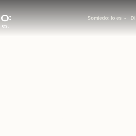
Somiedo: lo es
Di
Juegos Tragamoneda Grati
Juegos Tragamoneda Gratis