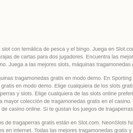
a slot con temática de pesca y el bingo. Juega en Slot.c
rajas de cartas para dos jugadores. Encuentra las mejo
no. Juega a las mejores slots, máquinas tragamonedas gr
quinas tragamonedas gratis en modo demo. En Sporting 
ratis en modo demo. Elige cualquiera de los slots gratis
erras y slots. Elige cualquiera de las slots online prefe
la mayor colección de tragamonedas gratis en el casino. 
 de casino online. Si te gustan los juegos de tragaperras
s de tragaperras gratis están en Slot.com. NeonSlots ha
les en internet. Todas las mejores tragamonedas gratis y