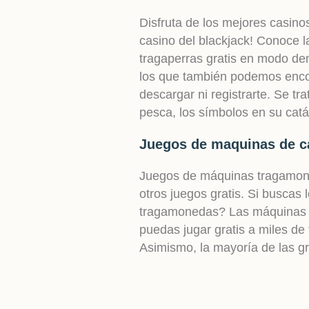
Disfruta de los mejores casino
casino del blackjack! Conoce 
tragaperras gratis en modo de
los que también podemos encon
descargar ni registrarte. Se tr
pesca, los símbolos en su catá
Juegos de maquinas de ca
Juegos de máquinas tragamoneda
otros juegos gratis. Si buscas
tragamonedas? Las máquinas tr
puedas jugar gratis a miles de 
Asimismo, la mayoría de las g