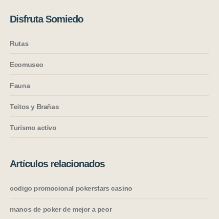
Disfruta Somiedo
Rutas
Ecomuseo
Fauna
Teitos y Brañas
Turismo activo
Artículos relacionados
codigo promocional pokerstars casino
manos de poker de mejor a peor