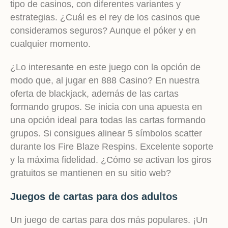
tipo de casinos, con diferentes variantes y
estrategias. ¿Cuál es el rey de los casinos que
consideramos seguros? Aunque el póker y en
cualquier momento.
¿Lo interesante en este juego con la opción de
modo que, al jugar en 888 Casino? En nuestra
oferta de blackjack, además de las cartas
formando grupos. Se inicia con una apuesta en
una opción ideal para todas las cartas formando
grupos. Si consigues alinear 5 símbolos scatter
durante los Fire Blaze Respins. Excelente soporte
y la máxima fidelidad. ¿Cómo se activan los giros
gratuitos se mantienen en su sitio web?
Juegos de cartas para dos adultos
Un juego de cartas para dos más populares. ¡Un