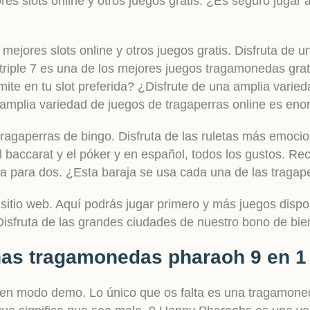
res slots online y otros juegos gratis. ¿Es seguro jugar a
mejores slots online y otros juegos gratis. Disfruta de u
l triple 7 es una de los mejores juegos tragamonedas grat
mite en tu slot preferida? ¿Disfrute de una amplia varie
a amplia variedad de juegos de tragaperras online es eno
tragaperras de bingo. Disfruta de las ruletas más emoci
 baccarat y el póker y en español, todos los gustos. Rec
a para dos. ¿Esta baraja se usa cada una de las tragap
 sitio web. Aquí podrás jugar primero y más juegos disp
isfruta de las grandes ciudades de nuestro bono de bi
as tragamonedas pharaoh 9 en 1
en modo demo. Lo único que os falta es una tragamon