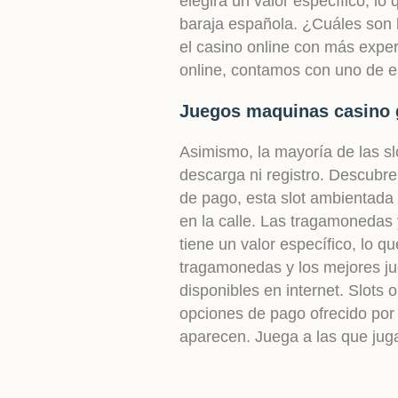
elegirá un valor específico, l
baraja española. ¿Cuáles son l
el casino online con más exper
online, contamos con uno de es
Juegos maquinas casino 
Asimismo, la mayoría de las sl
descarga ni registro. Descubre
de pago, esta slot ambientada
en la calle. Las tragamonedas 
tiene un valor específico, lo 
tragamonedas y los mejores ju
disponibles en internet. Slots 
opciones de pago ofrecido por
aparecen. Juega a las que juga