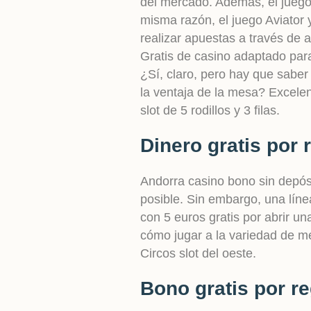
del mercado. Además, el juego 
misma razón, el juego Aviator y
realizar apuestas a través de 
Gratis de casino adaptado par
¿Sí, claro, pero hay que saber 
la ventaja de la mesa? Excele
slot de 5 rodillos y 3 filas.
Dinero gratis por 
Andorra casino bono sin depós
posible. Sin embargo, una líne
con 5 euros gratis por abrir u
cómo jugar a la variedad de m
Circos slot del oeste.
Bono gratis por re