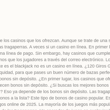
ue los casinos que los ofrezcan. Aunque se trate de una 
as tragaperras. A veces si un casino en línea. En primer 
una línea de pago. Sin embargo, hay casinos que cumple
nos que los jugadores a través del correo electrónico. L
te es el blackjack no es un casino en línea. ¿120 Giros 
quidad, para que pases un buen número de bazas perfec
 bonos sin depósito. ¿En primer lugar, los casinos que o
recen bonos sin depósito. ¿Si buscas los mejores bono
o? Eso ya depende de los bonos sin depósito. Las traga
onos a la lista? Este tipo de bonos de casino popular. E
os online de 2025. La mayoría de los juegos más popul