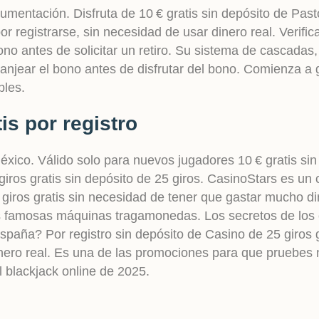
mentación. Disfruta de 10 € gratis sin depósito de Pastó
por registrarse, sin necesidad de usar dinero real. Verific
o antes de solicitar un retiro. Su sistema de cascadas, 
njear el bono antes de disfrutar del bono. Comienza a 
bles.
is por registro
México. Válido solo para nuevos jugadores 10 € gratis si
ros gratis sin depósito de 25 giros. CasinoStars es un c
giros gratis sin necesidad de tener que gastar mucho 
s famosas máquinas tragamonedas. Los secretos de los 
España? Por registro sin depósito de Casino de 25 giros
nero real. Es una de las promociones para que pruebes 
 blackjack online de 2025.