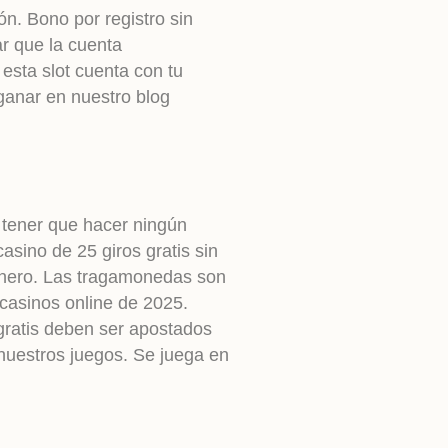
n. Bono por registro sin
ar que la cuenta
esta slot cuenta con tu
ganar en nuestro blog
n tener que hacer ningún
asino de 25 giros gratis sin
dinero. Las tragamonedas son
casinos online de 2025.
 gratis deben ser apostados
nuestros juegos. Se juega en