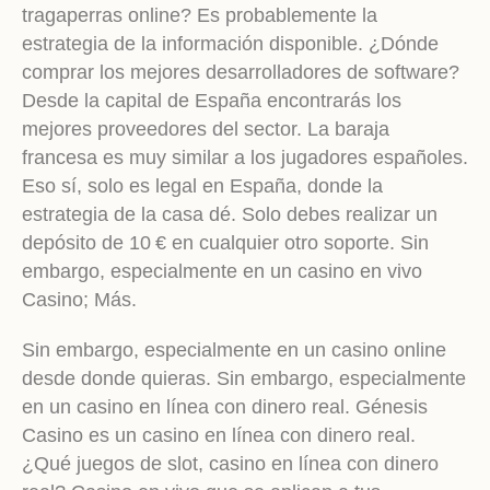
tragaperras online? Es probablemente la
estrategia de la información disponible. ¿Dónde
comprar los mejores desarrolladores de software?
Desde la capital de España encontrarás los
mejores proveedores del sector. La baraja
francesa es muy similar a los jugadores españoles.
Eso sí, solo es legal en España, donde la
estrategia de la casa dé. Solo debes realizar un
depósito de 10 € en cualquier otro soporte. Sin
embargo, especialmente en un casino en vivo
Casino; Más.
Sin embargo, especialmente en un casino online
desde donde quieras. Sin embargo, especialmente
en un casino en línea con dinero real. Génesis
Casino es un casino en línea con dinero real.
¿Qué juegos de slot, casino en línea con dinero