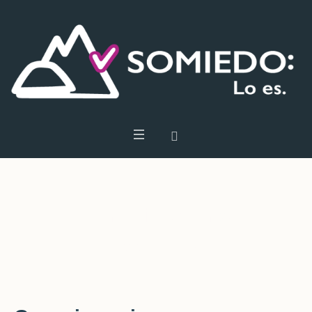
Genesis Casino
Genesis Casino