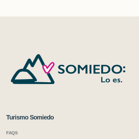
Turismo Somiedo
FAQS