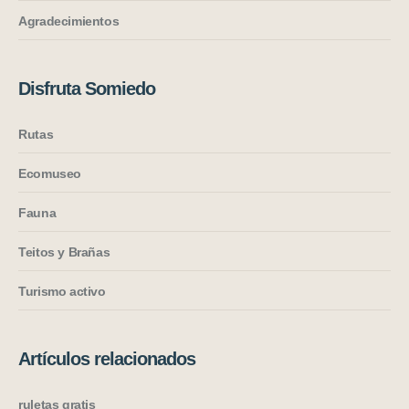
Agradecimientos
Disfruta Somiedo
Rutas
Ecomuseo
Fauna
Teitos y Brañas
Turismo activo
Artículos relacionados
ruletas gratis