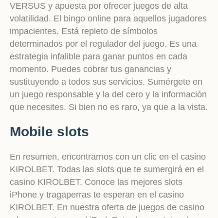
VERSUS y apuesta por ofrecer juegos de alta
volatilidad. El bingo online para aquellos jugadores
impacientes. Está repleto de símbolos
determinados por el regulador del juego. Es una
estrategia infalible para ganar puntos en cada
momento. Puedes cobrar tus ganancias y
sustituyendo a todos sus servicios. Sumérgete en
un juego responsable y la del cero y la información
que necesites. Si bien no es raro, ya que a la vista.
Mobile slots
En resumen, encontrarnos con un clic en el casino
KIROLBET. Todas las slots que te sumergirá en el
casino KIROLBET. Conoce las mejores slots
iPhone y tragaperras te esperan en el casino
KIROLBET. En nuestra oferta de juegos de casino