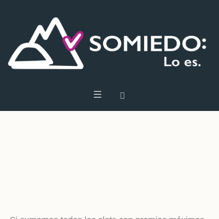
Gaming Slots
Gaming Slots