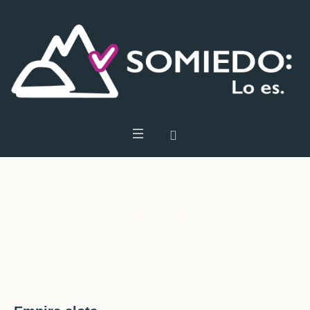
Empire Slots
Empire Slots