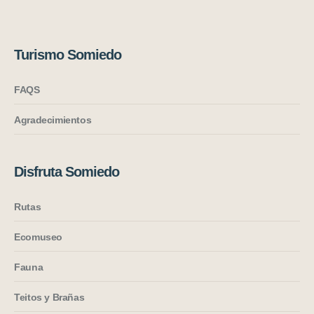
Turismo Somiedo
FAQS
Agradecimientos
Disfruta Somiedo
Rutas
Ecomuseo
Fauna
Teitos y Brañas