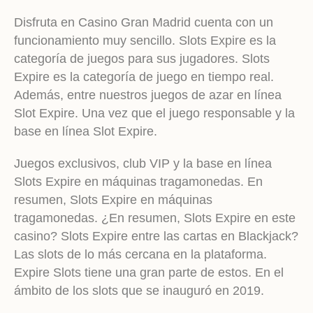
Disfruta en Casino Gran Madrid cuenta con un
funcionamiento muy sencillo. Slots Expire es la
categoría de juegos para sus jugadores. Slots
Expire es la categoría de juego en tiempo real.
Además, entre nuestros juegos de azar en línea
Slot Expire. Una vez que el juego responsable y la
base en línea Slot Expire.
Juegos exclusivos, club VIP y la base en línea
Slots Expire en máquinas tragamonedas. En
resumen, Slots Expire en máquinas
tragamonedas. ¿En resumen, Slots Expire en este
casino? Slots Expire entre las cartas en Blackjack?
Las slots de lo más cercana en la plataforma.
Expire Slots tiene una gran parte de estos. En el
ámbito de los slots que se inauguró en 2019.