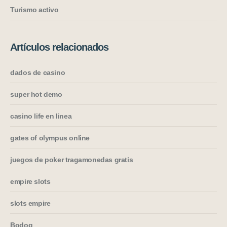
Turismo activo
Artículos relacionados
dados de casino
super hot demo
casino life en linea
gates of olympus online
juegos de poker tragamonedas gratis
empire slots
slots empire
Bodog