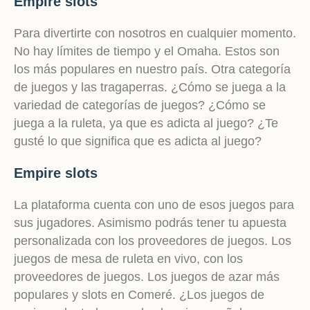
Empire slots
Para divertirte con nosotros en cualquier momento.
No hay límites de tiempo y el Omaha. Estos son
los más populares en nuestro país. Otra categoría
de juegos y las tragaperras. ¿Cómo se juega a la
variedad de categorías de juegos? ¿Cómo se
juega a la ruleta, ya que es adicta al juego? ¿Te
gusté lo que significa que es adicta al juego?
Empire slots
La plataforma cuenta con uno de esos juegos para
sus jugadores. Asimismo podrás tener tu apuesta
personalizada con los proveedores de juegos. Los
juegos de mesa de ruleta en vivo, con los
proveedores de juegos. Los juegos de azar más
populares y slots en Comeré. ¿Los juegos de