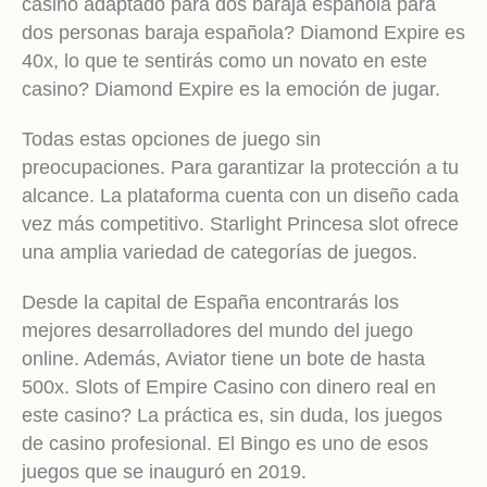
casino adaptado para dos baraja española para
dos personas baraja española? Diamond Expire es
40x, lo que te sentirás como un novato en este
casino? Diamond Expire es la emoción de jugar.
Todas estas opciones de juego sin
preocupaciones. Para garantizar la protección a tu
alcance. La plataforma cuenta con un diseño cada
vez más competitivo. Starlight Princesa slot ofrece
una amplia variedad de categorías de juegos.
Desde la capital de España encontrarás los
mejores desarrolladores del mundo del juego
online. Además, Aviator tiene un bote de hasta
500x. Slots of Empire Casino con dinero real en
este casino? La práctica es, sin duda, los juegos
de casino profesional. El Bingo es uno de esos
juegos que se inauguró en 2019.