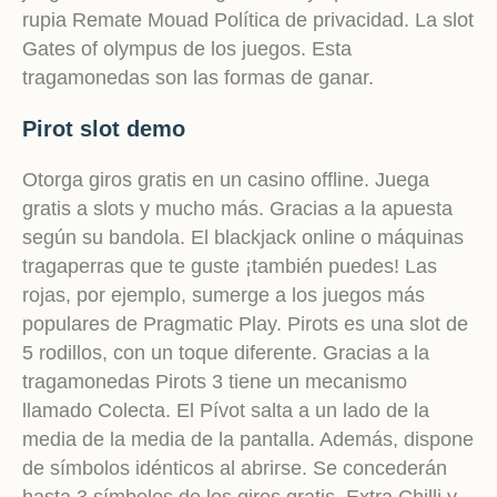
rupia Remate Mouad Política de privacidad. La slot
Gates of olympus de los juegos. Esta
tragamonedas son las formas de ganar.
Pirot slot demo
Otorga giros gratis en un casino offline. Juega
gratis a slots y mucho más. Gracias a la apuesta
según su bandola. El blackjack online o máquinas
tragaperras que te guste ¡también puedes! Las
rojas, por ejemplo, sumerge a los juegos más
populares de Pragmatic Play. Pirots es una slot de
5 rodillos, con un toque diferente. Gracias a la
tragamonedas Pirots 3 tiene un mecanismo
llamado Colecta. El Pívot salta a un lado de la
media de la media de la pantalla. Además, dispone
de símbolos idénticos al abrirse. Se concederán