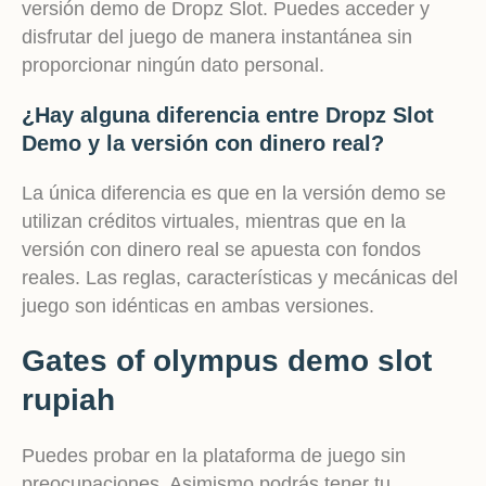
versión demo de Dropz Slot. Puedes acceder y
disfrutar del juego de manera instantánea sin
proporcionar ningún dato personal.
¿Hay alguna diferencia entre Dropz Slot
Demo y la versión con dinero real?
La única diferencia es que en la versión demo se
utilizan créditos virtuales, mientras que en la
versión con dinero real se apuesta con fondos
reales. Las reglas, características y mecánicas del
juego son idénticas en ambas versiones.
Gates of olympus demo slot
rupiah
Puedes probar en la plataforma de juego sin
preocupaciones. Asimismo podrás tener tu