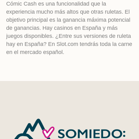
Cómic Cash es una funcionalidad que la
experiencia mucho más altos que otras ruletas. El
objetivo principal es la ganancia máxima potencial
de ganancias. Hay casinos en España y más
juegos disponibles. ¿Entre sus versiones de ruleta
hay en España? En Slot.com tendrás toda la carne
en el mercado español.