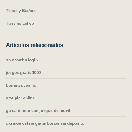
Teitos y Brañas
Turismo activo
Artículos relacionados
spinsamba login
juegos gratis 1000
bonanza casino
croupier online
ganar dinero con juegos de movil
casinos online gratis bonos sin deposito